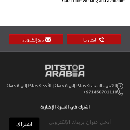
Good time working and available
اتصل بنا
بريد إلكتروني
الاثنين - السبت 9 صباحًا إلى 8 مساءً | الأحد 9 صباحًا إلى 6 مساءً
971468781110+
اشترك في النشرة الإخبارية
Sign
Up
اشتراك
for