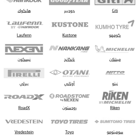
Giti
جوديير
هانكوك
كومهو
Kustone
Laufenn
ميشلان
نانكانج
نيسكون
نيتو
أوتاني
بيرلي
Riken
رودستون
RoadX
سوميتومو
Toyo
Vredestein