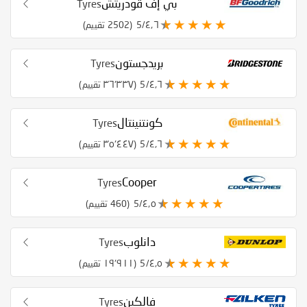
بي إف قودريتش
Tyres
٤٫٦/5
(2502 تقييم)
بريدجستون
Tyres
٤٫٦/5
(٣٦٬٣٣٧ تقييم)
كونتنينتال
Tyres
٤٫٦/5
(٣٥٬٤٤٧ تقييم)
Cooper
Tyres
٤٫٥/5
(460 تقييم)
دانلوب
Tyres
٤٫٥/5
(١٩٬٩١١ تقييم)
فالكين
Tyres