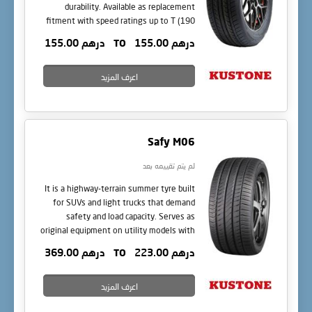
durability. Available as replacement
fitment with speed ratings up to T (190
km/h). The Radial P07 provides
درهم 155.00
TO
درهم 155.00
dependable everyday traction, fuel
savings, and subtle style for cost-
conscious UAE drivers.
اعرف المزيد
Safy M06
لم يتم تقييمه بعد
It is a highway-terrain summer tyre built
for SUVs and light trucks that demand
safety and load capacity. Serves as
original equipment on utility models with
speed ratings up to H (210 km/h). The
درهم 223.00
TO
درهم 369.00
Safy M06 combines robust traction, wet
security, and high-mileage durability for
demanding UAE routes.
اعرف المزيد