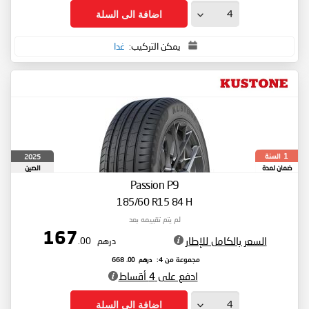
اضافة الى السلة
يمكن التركيب:
غدا
السنة
2025
1
ضمان لمدة
الصين
Passion P9
185/60 R15 84 H
لم يتم تقييمه بعد
167
السعر بالكامل للإطار
درهم
.00
درهم
.00
مجموعة من 4:
668
ادفع على 4 أقساط
اضافة الى السلة