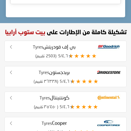
تشكيلة كاملة من الإطارات على
بيت ستوب أرابيا
بي إف قودريتش
Tyres
٤٫٦/5
(2503 تقييم)
بريدجستون
Tyres
٤٫٦/5
(٣٦٬٣٣٨ تقييم)
كونتنينتال
Tyres
٤٫٦/5
(٣٥٬٤٥٠ تقييم)
Cooper
Tyres