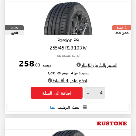
السنة
2025
1
ضمان لمدة
الصين
Passion P9
255/45 R18 103 W
لم يتم تقييمه بعد
258
السعر بالكامل للإطار
درهم
.00
درهم
.00
مجموعة من 4:
1,031
ادفع على 4 أقساط
اضافة الى السلة
يمكن التركيب:
غدا