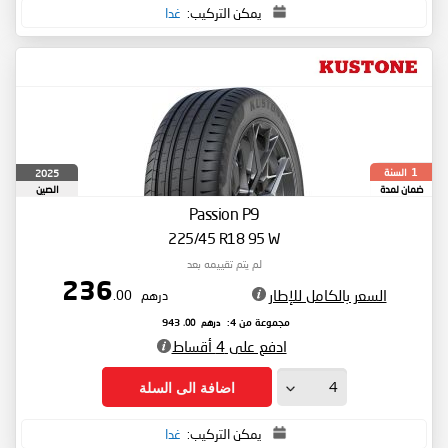
يمكن التركيب:
غدا
السنة
2025
1
ضمان لمدة
الصين
Passion P9
225/45 R18 95 W
لم يتم تقييمه بعد
236
السعر بالكامل للإطار
درهم
.00
درهم
.00
مجموعة من 4:
943
ادفع على 4 أقساط
اضافة الى السلة
يمكن التركيب:
غدا