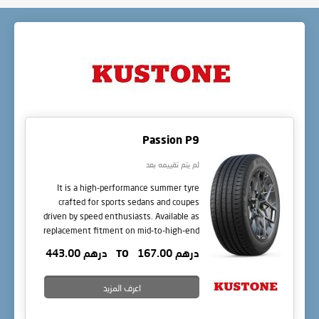
page
Passion P9
لم يتم تقييمه بعد
It is a high-performance summer tyre
crafted for sports sedans and coupes
driven by speed enthusiasts. Available as
replacement fitment on mid-to-high-end
models with speed ratings up to W (270
درهم 167.00
TO
درهم 443.00
km/h). The Passion P9 delivers sharp
handling, wet grip, and sleek style for
dynamic UAE roads.
اعرف المزيد