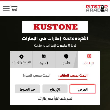
اشترِKustone إطارات في الإمارات
لدينا
0
مراجعات
لإطارات Kustone
الخدمة والإصلاح
الإطارات
التأمين
البطارية
البحث بحسب المقاس
البحث بحسب السيارة
العرض
الإرتفاع
جم الجنوط
تعلم كيف تقرأ حجم إطاراتك