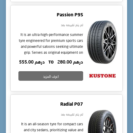
Passion P9S
لم يتم تقييمه بعد
It is an ultra-high-performance summer
tyre engineered for premium sports cars
and powerful saloons seeking ultimate
grip. Serves as original equipment on
select performance models with speed
درهم 280.00
TO
درهم 555.00
ratings up to Y (300 km/h). The Passion
P9S elevates braking, cornering, and road
presence to elite levels.
اعرف المزيد
Radial P07
لم يتم تقييمه بعد
It is an all-season tyre for compact cars
and city sedans, prioritizing value and