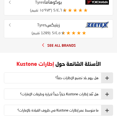
يوكوهاما
Tyres
٤٫٦/5
(١٥٬٩٧٣ تقييم)
زيتيكس
Tyres
٤٫٥/5
(1289 تقييم)
SEE ALL BRANDS
الأسئلة الشائعة حول
إطارات Kustone
هل يهم بلد تصنيع الإطارات حقاً؟
هل تُعَد إطارات Kustone خياراً جيداً لحرارة وطرقات الإمارات؟
ما متوسط عمر إطارات Kustone في ظروف القيادة بالإمارات؟