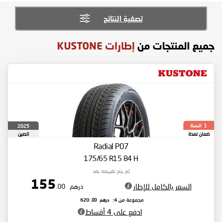
تصفية النتائج
جميع المنتجات من
إطارات KUSTONE
السنة
2025
1
ضمان لمدة
الصين
Radial P07
175/65 R15 84 H
لم يتم تقييمه بعد
155
السعر بالكامل للإطار
درهم
.00
درهم
.00
مجموعة من 4:
620
ادفع على 4 أقساط