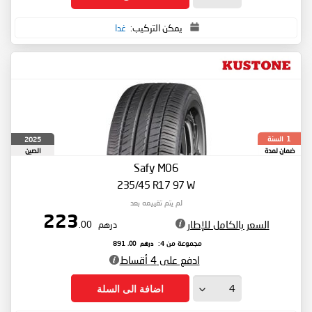
يمكن التركيب:
غدا
السنة
2025
1
ضمان لمدة
الصين
Safy M06
235/45 R17 97 W
لم يتم تقييمه بعد
223
السعر بالكامل للإطار
درهم
.00
درهم
.00
مجموعة من 4:
891
ادفع على 4 أقساط
اضافة الى السلة