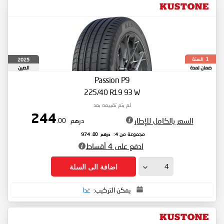
السنة
2025
1
ضمان لمدة
الصين
Passion P9
225/40 R19 93 W
لم يتم تقييمه بعد
244
السعر بالكامل للإطار
درهم
.00
درهم
.00
مجموعة من 4:
974
ادفع على 4 أقساط
اضافة الى السلة
يمكن التركيب:
غدا