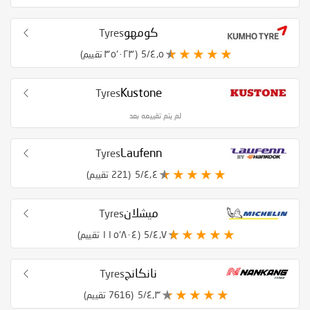
كومهو
Tyres
٤٫٥/5
(٣٥٬٠٢٣ تقييم)
Kustone
Tyres
لم يتم تقييمه بعد
Laufenn
Tyres
٤٫٤/5
(221 تقييم)
ميشلان
Tyres
٤٫٧/5
(١١٥٬٨٠٤ تقييم)
نانكانج
Tyres
٤٫٣/5
(7616 تقييم)