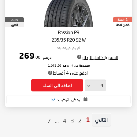
السنة
2025
1
ضمان لمدة
الصين
Passion P9
235/35 R20 92 W
لم يتم تقييمه بعد
269
السعر بالكامل للإطار
درهم
.00
درهم
.00
مجموعة من 4:
1,075
ادفع على 4 أقساط
اضافة الى السلة
يمكن التركيب:
غدا
التالي
Page
Page
Page
Page
You're
7
...
4
3
2
1
Page
currently
reading