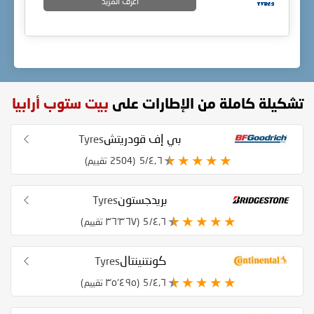
اعرف المزيد
تشكيلة كاملة من الإطارات على
بيت ستوب أرابيا
بي إف قودريتش
Tyres
٤٫٦/5
(2504 تقييم)
بريدجستون
Tyres
٤٫٦/5
(٣٦٬٣٦٧ تقييم)
كونتنينتال
Tyres
٤٫٦/5
(٣٥٬٤٩٥ تقييم)