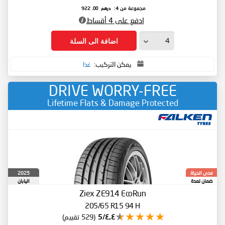
درهم
.00
مجموعة من 4:
922
ادفع على 4 أقساط
اضافة الى السلة
يمكن التركيب:
غدا
DRIVE WORRY-FREE
Lifetime Flats & Damage Protected
2025
مدى الحياة
ضمان لمدة
اليابان
Ziex ZE914 EcoRun
205/65 R15 94 H
٤٫٤/5
(529 تقييم)