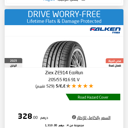
DRIVE WORRY-FREE
Lifetime Flats & Damage Protected
2025
مدى الحياة
ضمان لمدة
اليابان
Ziex ZE914 EcoRun
205/55 R16 91 V
٤٫٤/5
(529 تقييم)
Road Hazard Cover
328
السعر بالكامل للإطار
درهم
.00
درهم
.00
مجموعة من 4:
1,310