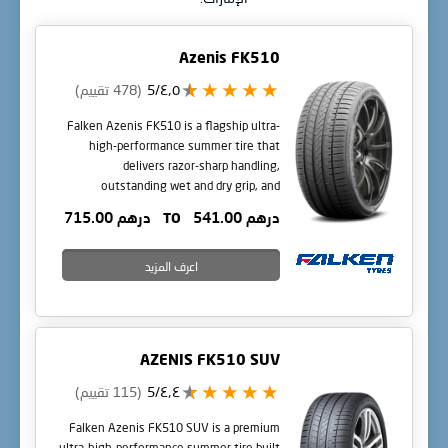
Azenis FK510
٤٫٥/5
(478 تقييم)
Falken Azenis FK510 is a flagship ultra-
high-performance summer tire that
delivers razor-sharp handling,
outstanding wet and dry grip, and
confident high-speed stability.
درهم 541.00
TO
درهم 715.00
اعرف المزيد
AZENIS FK510 SUV
٤٫٤/5
(115 تقييم)
Falken Azenis FK510 SUV is a premium
ultra-high-performance summer tire built