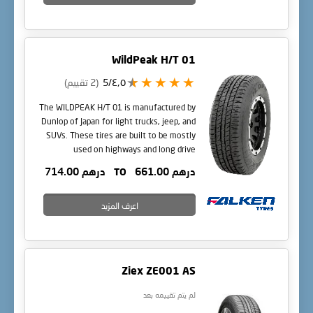
WildPeak H/T 01
٤٫٥/5
(2 تقييم)
The WILDPEAK H/T 01 is manufactured by
Dunlop of Japan for light trucks, jeep, and
SUVs. These tires are built to be mostly
used on highways and long drive
distances. It has four large
درهم 661.00
TO
درهم 714.00
circumferential grooves that help to
reduce the risk of aquaplaning by
dispersing water from the tire in wet
اعرف المزيد
conditions.
Ziex ZE001 AS
لم يتم تقييمه بعد