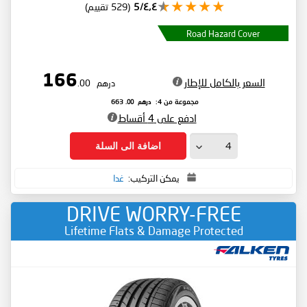
٤٫٤/5
(529 تقييم)
Road Hazard Cover
166
السعر بالكامل للإطار
درهم
.00
درهم
.00
مجموعة من 4:
663
ادفع على 4 أقساط
اضافة الى السلة
يمكن التركيب:
غدا
DRIVE WORRY-FREE
Lifetime Flats & Damage Protected