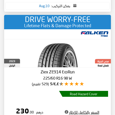
يمكن التركيب:
10,Aug
DRIVE WORRY-FREE
Lifetime Flats & Damage Protected
2023
مدى الحياة
ضمان لمدة
اليابان
Ziex ZE914 EcoRun
225/60 R16 98 W
٤٫٤/5
(529 تقييم)
Road Hazard Cover
230
السعر بالكامل للإطار
درهم
.00