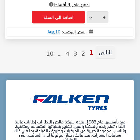
ادفع على 4 أقساط
اضافة الى السلة
يمكن التركيب:
10,Aug
التالي
Page
Page
Page
Page
You're
10
...
4
3
2
1
Page
currently
reading
page
منذ تأسيسها عام 1983، تقدم شركة فالكن للإطارات إطارات عالية
الأداء تمنح راحة وتحكمًا رائعين. تشتهر بتقنياتها المتقدمة ومتانتها،
وتناسب مجموعة كبيرة من المركبات وظروف القيادة، بما في ذلك
سباقات السيارات. تعد فالكن خيارًا موثوقًا لدى السائقين في
الإمارات.