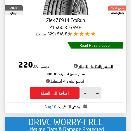
2024
مدى الحياة
ضمان لمدة
اليابان
Ziex ZE914 EcoRun
215/60 R16 99 H
٤٫٤/5
(529 تقييم)
Road Hazard Cover
220
السعر بالكامل للإطار
درهم
.00
درهم
.00
مجموعة من 4:
881
ادفع على 4 أقساط
اضافة الى السلة
يمكن التركيب:
10,Aug
DRIVE WORRY-FREE
Lifetime Flats & Damage Protected