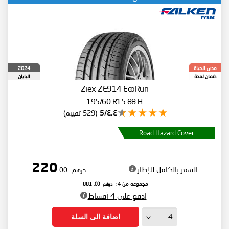
2024
مدى الحياة
ضمان لمدة
اليابان
Ziex ZE914 EcoRun
195/60 R15 88 H
٤٫٤/5
(529 تقييم)
Road Hazard Cover
220
السعر بالكامل للإطار
درهم
.00
درهم
.00
مجموعة من 4:
881
ادفع على 4 أقساط
اضافة الى السلة