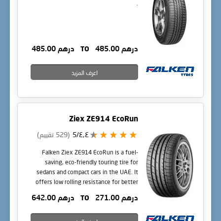
.
درهم 485.00
TO
درهم 485.00
اعرف المزيد
Ziex ZE914 EcoRun
٤٫٤/5
(529 تقييم)
Falken Ziex ZE914 EcoRun is a fuel-
saving, eco-friendly touring tire for
sedans and compact cars in the UAE. It
offers low rolling resistance for better
mileage, strong wet grip, very quiet
درهم 271.00
TO
درهم 642.00
comfort, and long life in extreme heat.