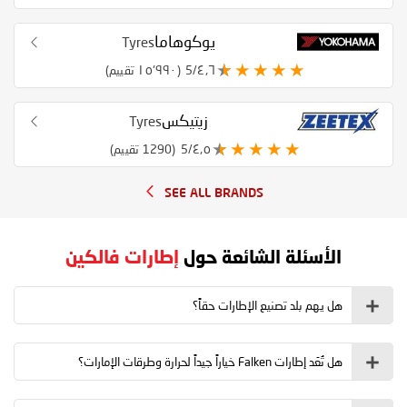
يوكوهاما
Tyres
٤٫٦/5
(١٥٬٩٩٠ تقييم)
زيتيكس
Tyres
٤٫٥/5
(1290 تقييم)
SEE ALL BRANDS
الأسئلة الشائعة حول
إطارات فالكين
هل يهم بلد تصنيع الإطارات حقاً؟
هل تُعَد إطارات Falken خياراً جيداً لحرارة وطرقات الإمارات؟