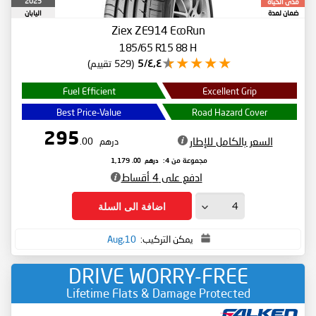
2025
مدى الحياة
ضمان لمدة
اليابان
Ziex ZE914 EcoRun
185/65 R15 88 H
٤٫٤/5
(529 تقييم)
Fuel Efficient
Excellent Grip
Best Price-Value
Road Hazard Cover
295
السعر بالكامل للإطار
درهم
.00
درهم
.00
مجموعة من 4:
1,179
ادفع على 4 أقساط
اضافة الى السلة
يمكن التركيب:
10,Aug
DRIVE WORRY-FREE
Lifetime Flats & Damage Protected