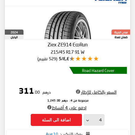
2024
مدى الحياة
ضمان لمدة
اليابان
Ziex ZE914 EcoRun
215/45 R17 91 W
٤٫٤/5
(529 تقييم)
Road Hazard Cover
311
السعر بالكامل للإطار
درهم
.00
درهم
.00
مجموعة من 4:
1,245
ادفع على 4 أقساط
اضافة الى السلة
يمكن التركيب:
10,Aug