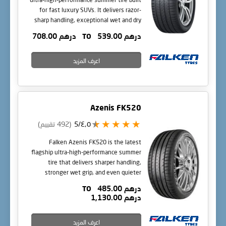
for fast luxury SUVs. It delivers razor-
sharp handling, exceptional wet and dry
grip, and high-speed stability with a
درهم 539.00
TO
درهم 708.00
surprisingly quiet ride.
اعرف المزيد
Azenis FK520
٤٫٥/5
(492 تقييم)
Falken Azenis FK520 is the latest
flagship ultra-high-performance summer
tire that delivers sharper handling,
stronger wet grip, and even quieter
comfort than the legendary FK510. With
درهم 485.00
TO
a cutting-edge silica compound and
درهم 1,130.00
refined tread design.
اعرف المزيد