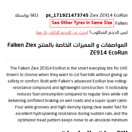
Ziex ZE914 EcoRun
SKU:
بواسطة
ps_171921473745
Falken
See Other Tyres in Same Size
ليس الحجم المطلوب؟
ابحث عن الحجم الخاص بك هنا
المواصفات و المميزات الخاصة بالمنتج Falken Ziex
ZE914 EcoRun
The Falken Ziex ZE914 EcoRun is the smart everyday tire for UAE
drivers to choose when they want to cut fuel bills without giving up
safety or comfort. Built with Falken’s advanced EcoRun low-rolling-
resistance compound and lightweight construction. It noticeably
reduces fuel consumption compared to regular tires while still
delivering confident braking on wet roads and a super-quiet cabin.
Four wide grooves and high-density siping clear water fast for
excellent hydroplaning resistance during sudden rain, and the
optimized tread pattern keeps noise to an absolute minimum.