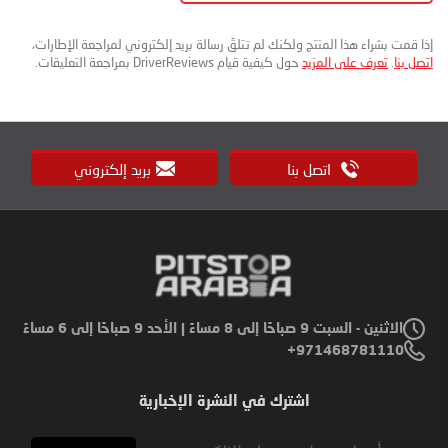
إذا قمت بشراء هذا المنتج ولكنك لم تتلقَ رسالة بريد إلكتروني لمراجعة الإطارات،
اتصل بنا
.
تعرف على المزيد
حول كيفية قيام DriverReviews بمراجعة التعليقات.
اتصل بنا
بريد إلكتروني
الاثنين - السبت 9 صباحًا إلى 8 مساءً | الأحد 9 صباحًا إلى 6 مساءً
971468781110+
اشترك في النشرة الإخبارية
Sign