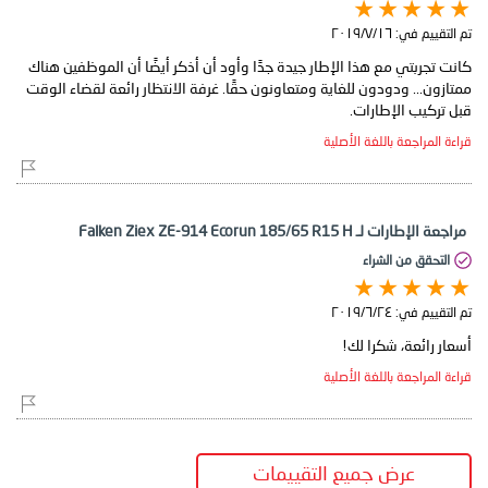
تم التقييم في:
١٦‏/٧‏/٢٠١٩
كانت تجربتي مع هذا الإطار جيدة جدًا وأود أن أذكر أيضًا أن الموظفين هناك
ممتازون... ودودون للغاية ومتعاونون حقًا. غرفة الانتظار رائعة لقضاء الوقت
قبل تركيب الإطارات.
قراءة المراجعة باللغة الأصلية
مراجعة الإطارات لـ Falken Ziex ZE-914 Ecorun 185/65 R15 H
التحقق من الشراء
تم التقييم في:
٢٤‏/٦‏/٢٠١٩
أسعار رائعة، شكرا لك!
قراءة المراجعة باللغة الأصلية
عرض جميع التقييمات