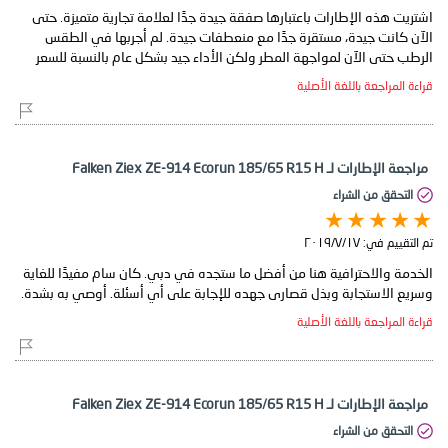
اشتريت هذه الإطارات باعتبارها صفقة جيدة جدًا لعلامة تجارية متميزة. حتى
الآن كانت جيدة، مستقرة جدًا مع منعطفات جيدة. لم أجربها في الطقس
الرطب حتى الآن لمواجهة المطر ولكن الأداء جيد بشكل عام بالنسبة للسعر
قراءة المراجعة باللغة الأصلية
مراجعة الإطارات لـ Falken Ziex ZE-914 Ecorun 185/65 R15 H
التحقق من الشراء
تم التقييم في:
١٧‏/٧‏/٢٠١٩
الخدمة والاحترافية هنا من أفضل ما ستجده في دبي. كان سام مفيدًا للغاية
وسريع الاستجابة وبذل قصارى جهده للإجابة على أي أسئلة. أوصي به بشدة.
قراءة المراجعة باللغة الأصلية
مراجعة الإطارات لـ Falken Ziex ZE-914 Ecorun 185/65 R15 H
التحقق من الشراء