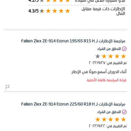
تبدو السيارة أفضل في القيادة
4.1/5
الإطارات ذات قيمة مقابل
4.3/5
المال
مراجعة الإطارات لـ Falken Ziex ZE-914 Ecorun 195/65 R15 H
التحقق من الشراء
تم التقييم في:
٢٧‏/٩‏/٢٠٢٣
أثناء الدوران أسمع صوتًا في الإطار
قراءة المراجعة باللغة الأصلية
مراجعة الإطارات لـ Falken Ziex ZE-914 Ecorun 225/60 R18 H
التحقق من الشراء
تم التقييم في:
٢٢‏/٩‏/٢٠٢٣