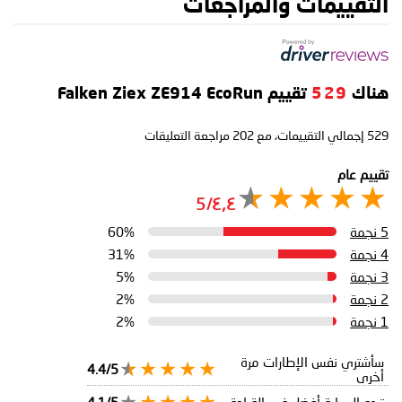
التقييمات والمراجعات
هناك
529
تقييم Falken Ziex ZE914 EcoRun
529
إجمالي التقييمات، مع
202
مراجعة التعليقات
تقييم عام
٤٫٤/5
5 نجمة
60%
4 نجمة
31%
3 نجمة
5%
2 نجمة
2%
1 نجمة
2%
سأشتري نفس الإطارات مرة
4.4/5
أخرى