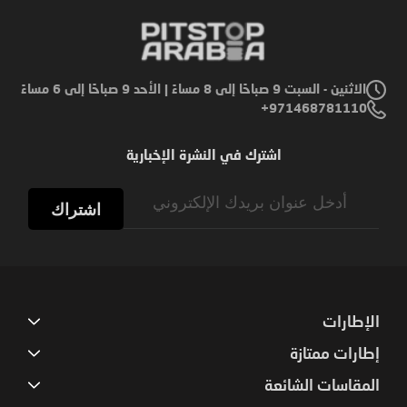
الاثنين - السبت 9 صباحًا إلى 8 مساءً | الأحد 9 صباحًا إلى 6 مساءً
971468781110+
اشترك في النشرة الإخبارية
Sign
Up
اشتراك
for
Our
Newsletter:
الإطارات
إطارات ممتازة
المقاسات الشائعة