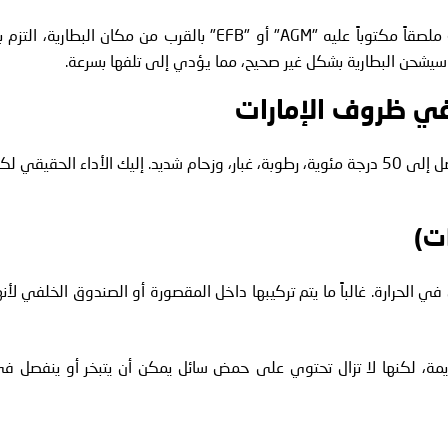
تحقق من دليل المالك أو انظر تحت غطاء المحرك. إذا رأيت ملصقاً مكتوباً عليه "AGM" أو "EFB" بالقرب من مكان البطارية، الت
تك سيشحن البطارية بشكل غير صحيح، مما يؤدي إلى تلفها بسرعة.
لنكن واقعيين. الإمارات قاسية جداً على البطاريات. حرارة تصل إلى 50 درجة مئوية، رطوبة، غبار، وزحام شديد. إليك الأداء الحقيقي 
 في الحرارة. غالباً ما يتم تركيبها داخل المقصورة أو الصندوق الخلفي لأنه
قديمة، لكنها لا تزال تحتوي على حمض سائل يمكن أن يتبخر أو ينفصل ف