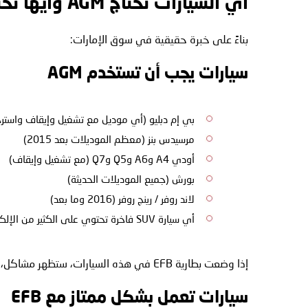
أي السيارات تحتاج AGM وأيها تحتاج EFB؟ قائمة عملية
بناءً على خبرة حقيقية في سوق الإمارات:
سيارات يجب أن تستخدم AGM
بي إم دبليو (أي موديل مع تشغيل وإيقاف واسترج
مرسيدس بنز (معظم الموديلات بعد 2015)
أودي A4 وA6 وQ5 وQ7 (مع تشغيل وإيقاف)
بورش (جميع الموديلات الحديثة)
لاند روفر / رينج روفر (2016 وما بعد)
أي سيارة SUV فاخرة تحتوي على الكثير من الإلكترونيات
إذا وضعت بطارية EFB في هذه السيارات، ستظهر مشاكل، وستتلف البطارية خلال 12-18 شهراً، وقد تفقد الضمان.
سيارات تعمل بشكل ممتاز مع EFB