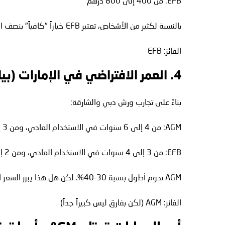
EFB: من 400 إلى 800 درهم
بالنسبة لكثير من الأشخاص، تعتبر EFB خياراً "كافياً" بنصف السعر.
الفائز: EFB
4. العمر الافتراضي في الإمارات (بيانات واقعية)
بناءً على تجارب ورش دبي والشارقة:
AGM: من 4 إلى 6 سنوات في الاستخدام العادي، ومن 3 إلى 4 سنوات في الظروف القاسية
EFB: من 3 إلى 4 سنوات في الاستخدام العادي، ومن 2 إلى 3 سنوات في الظروف القاسية
AGM تدوم أطول بنسبة 30-40%. لكن هل هذا يبرر السعر المضاعف؟ بالنسبة للبعض نعم، وللبعض لا.
الفائز: AGM (لكن بفارق ليس كبيراً جداً)