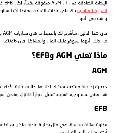
الإجابة الصادقة هي أن AGM متفوقة تقنياً، لكن EFB غالباً ما تكون الخيار الأذكى للعديد من السائقين. المفتاح هو
السيارة المناسبة
بناءً على عادات القيادة ومتطلبات السيارة
ورشة في القوز.
من ذلك، أيهما سيوفر عليك المال والمشاكل في 2026.
ماذا تعني AGM وEFB؟
AGM
حصيرة زجاجية ممتصة. يمكنك اعتبارها بطارية عالية الأداء و
هذا يعني عدم وجود تسرب، تقليل أضرار الاهتزاز، وشحن أسر
EFB
بطارية سائلة محسّنة. هي مثل بطارية عادية ولكن تم تطوي
أكثر من البطارية التقليدية.