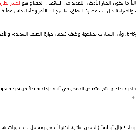
اختيار بطاري
 والميزانية. هل أنت محتار؟ لا تقلق، سأشرح لك الأمر وكأننا نجلس معاً ف
في هذا الدليل، سأشرح لك بالضبط ما هي بطاريات AGM وEFB، وأي السيارات تحتاجها، وكيف تتحمل حرارة الصيف الشديدة، والأ
فاخرة. بداخلها يتم امتصاص الحمض في ألياف زجاجية بدلاً من تحركه بحرية
ع.
رها. لا تزال "رطبة" (الحمض سائل)، لكنها أقوى وتتحمل عدد دورات شح