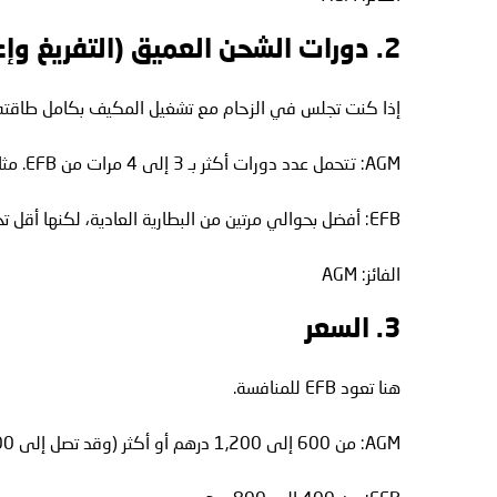
2. دورات الشحن العميق (التفريغ وإعادة الشحن المتكرر)
إذا كنت تجلس في الزحام مع تشغيل المكيف بكامل طاقته، ف
AGM: تتحمل عدد دورات أكثر بـ 3 إلى 4 مرات من EFB. مثالية لزحام دبي.
EFB: أفضل بحوالي مرتين من البطارية العادية، لكنها أقل تحملاً من AGM.
الفائز: AGM
3. السعر
هنا تعود EFB للمنافسة.
AGM: من 600 إلى 1,200 درهم أو أكثر (وقد تصل إلى 1,500 درهم للعلامات الفاخرة مثل فارتا أو بوش)