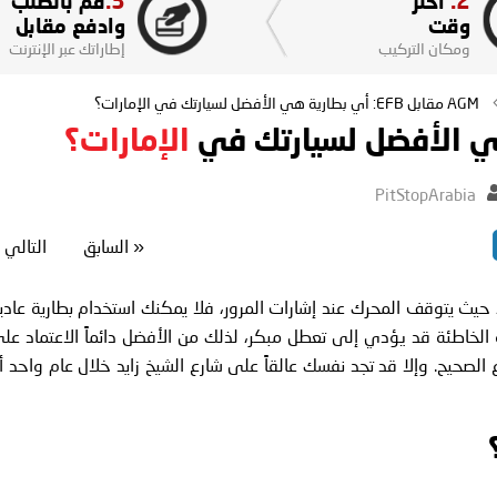
3.
2.
اختر
قم بالطلب
وقت
وادفع مقابل
ومكان التركيب
إطاراتك عبر الإنترنت
AGM مقابل EFB: أي بطارية هي الأفضل لسيارتك في الإمارات؟
الإمارات؟
PitStopArabia
«
السابق
التالي
، حيث يتوقف المحرك عند إشارات المرور، فلا يمكنك استخدام بطارية عادي
الصحيح. وإلا قد تجد نفسك عالقاً على شارع الشيخ زايد خلال عام واحد أ