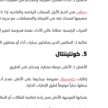
بيريللي
هي الخيار الأول للسيارات الرياضية والفاخرة. إذ
تصميمها لتمنحك ثقة في الفرملة والمنعطفات، مع تجربة ق
الميزات الرئيسية: مطاط عالي الأداء، نقشة هجومية لتعزي
مثالية لـ: السائقين الذين يمتلكون سيارات أداء أو يفضلون 
5. كونتيننتال
الأفضل لـ: الأمان، فرملة ممتازة، وتحكم على الطريق
إطارات
كونتيننتال
معروفة بتركيزها على الأمان. تقدم أداء
يجعلها خياراً موثوقاً لطرق الإمارات الحارة.
تقنياتها الموجهة للأمان تمنح راحة إضافية للعائلات أو الس