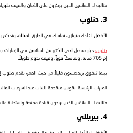
مثالية لـ: السائقين الذين يركزون على الأمان والقيمة طويل
3. دنلوب
الأفضل لـ: أداء متوازن، تماسك في الطرق المبللة، وتحكم 
دنلوب
خيار مفضل لدى الكثير من السائقين في الإمارات بف
إم 705 متانة، وتماسكاً قوياً، وقيمة تدوم طويلاً.
بينما تتفوق بريدجستون قليلاً من حيث العمر، تقدم دنلوب إحس
الميزات الرئيسية: نقوش متقدمة للثبات عند السرعات العال
مثالية لـ: السائقين الذين يريدون قيادة ممتعة واستجابة عال
4. بيريللي
الأفضل لـ: الأداء العالي، السرعة، والتحكم في السيارات الف