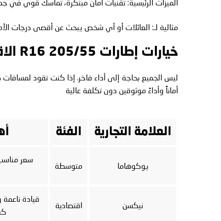
الميزات الرئيسية: تقنيات أمان مبتكرة، تماسك قوي في جم
مثالية لـ: العائلات أو أي شخص يبحث عن أقصى درجات الأما
خيارات إطارات 205/55 R16 الاقتصادية في الإمارات
ليس الجميع بحاجة إلى أداء فاخر. إذا كنت تقود لمسافات 
أماناً وأداءً موثوقين دون تكلفة عالية
العلامة التجارية
الفئة
أه
سعر مناسب،
يوكوهاما
متوسطة
قيادة ناعمة و
نيكسن
اقتصادية
كف