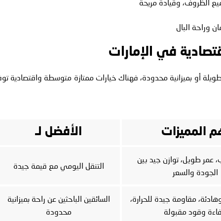
يع الظروف، وقيادة مريحة
ن وراحة البال
طويلة أو بميزانية محدودة، فهناك خيارات ممتازة متوسطة واقتصادية توف
م المميزات
الأفضل لـ
 عمر طويل، توازن جيد بين
التنقل اليومي مع قيمة جيدة
الجودة والسعر
هادئة، مقاومة جيدة للحرارة،
السائقين الباحثين عن راحة بميزانية
اءة وقود مقبولة
محدودة