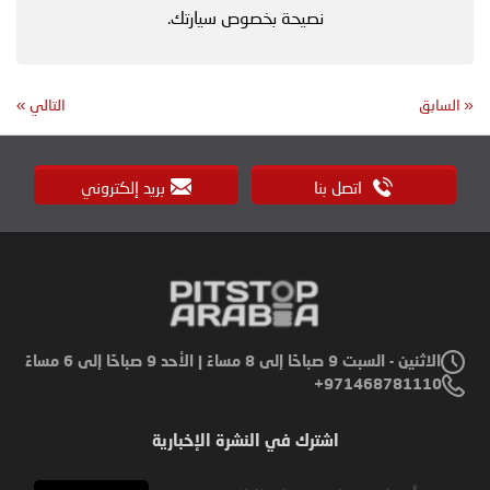
نصيحة بخصوص سيارتك.
«
السابق
التالي
»
اتصل بنا
بريد إلكتروني
الاثنين - السبت 9 صباحًا إلى 8 مساءً | الأحد 9 صباحًا إلى 6 مساءً
971468781110+
اشترك في النشرة الإخبارية
Sign