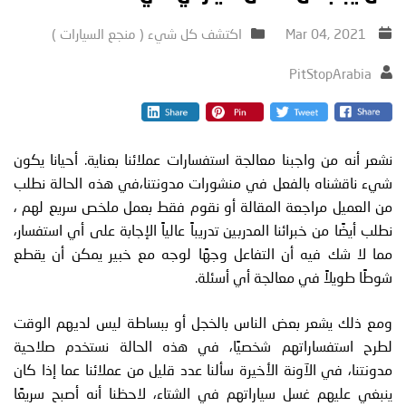
Mar 04, 2021
اكتشف كل شيء ( منجع السيارات )
PitStopArabia
نشعر أنه من واجبنا معالجة استفسارات عملائنا بعناية. أحيانا يكون
شيء ناقشناه بالفعل في منشورات مدونتنا،في هذه الحالة نطلب
من العميل مراجعة المقالة أو نقوم فقط بعمل ملخص سريع لهم ،
نطلب أيضًا من خبرائنا المدربين تدريباً عالياً الإجابة على أي استفسار،
مما لا شك فيه أن التفاعل وجهًا لوجه مع خبير يمكن أن يقطع
شوطًا طويلاً في معالجة أي أسئلة.
ومع ذلك يشعر بعض الناس بالخجل أو ببساطة ليس لديهم الوقت
لطرح استفساراتهم شخصيًا، في هذه الحالة نستخدم صلاحية
مدونتنا، في الآونة الأخيرة سألنا عدد قليل من عملائنا عما إذا كان
ينبغي عليهم غسل سياراتهم في الشتاء، لاحظنا أنه أصبح سريعًا