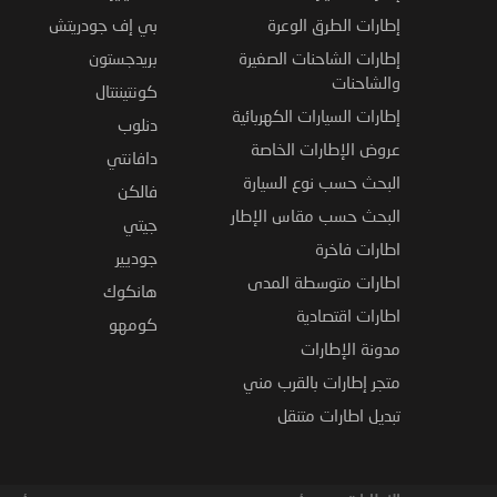
إطارات الطرق الوعرة
بي إف جودريتش
إطارات الشاحنات الصغيرة
بريدجستون
والشاحنات
كونتيننتال
إطارات السيارات الكهربائية
دنلوب
عروض الإطارات الخاصة
دافانتي
البحث حسب نوع السيارة
فالكن
البحث حسب مقاس الإطار
جيتي
اطارات فاخرة
جوديير
اطارات متوسطة المدى
هانكوك
اطارات اقتصادية
كومهو
مدونة الإطارات
متجر إطارات بالقرب مني
تبديل اطارات متنقل