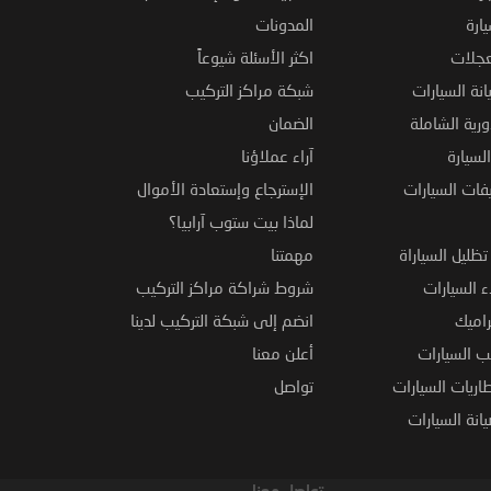
ارة
المدونات
عجلات
اكثر الأسئلة شيوعاً
نة السيارات
شبكة مراكز التركيب
ورية الشاملة
الضمان
لسيارة
آراء عملاؤنا
فات السيارات
الإسترجاع وإستعادة الأموال
لماذا بيت ستوب آرابيا؟
ظليل السياراة
مهمتنا
 السيارات
شروط شراكة مراكز التركيب
راميك
انضم إلى شبكة التركيب لدينا
 السيارات
أعلن معنا
اريات السيارات
تواصل
نة السيارات