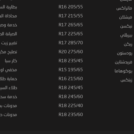
205/55 R16
بطارية السي
ماتراكس
215/55 R17
محاذاة ال
ميشلان
265/65 R17
خدمة وصيا
نيكسن
225/65 R17
الصيانة الد
بيريللي
285/70 R17
تغيير زيت ا
ريكن
275/60 R20
تصليح مكي
رودستون
235/45 R18
كار سبا
فريدشتاين
195/65 R15
مخفي او ت
يوكوهاما
215/60 R16
حماية طلاء
زيتكس
245/45 R18
طلاء السي
245/60 R18
خدمة سحب
225/40 R18
مدونات بط
235/60 R18
مدونات صيا