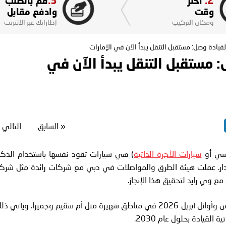
3.
2.
اختر
قم بالطلب
وقت
وادفع مقابل
ومكان التركيب
إطاراتك عبر الإنترنت
يادة وصل: مستقبل التنقل يبدأ الآن في الإمارات
مستقبل التنقل يبدأ الآن في
«
السابق
التالي
اكسي أو
سيارات الأجرة الذاتية
) هي سيارات تقود نفسها باستخدام الذكا
رادار. عملت هيئة الطرق والمواصلات في دبي مع شركات رائدة مثل شرك
مع وي رايد لتحقيق هذا الإنجاز.
انطلقت أولى الرحلات ذاتية القيادة بالكامل في أواخر مارس وأوائل أبريل 2026 في مناطق شهيرة مثل أم سقيم وجميرا. ويأتي 