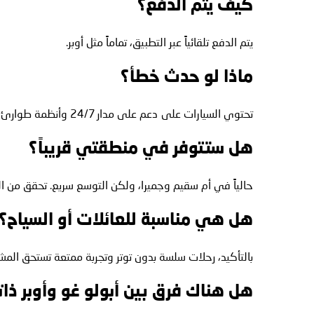
كيف يتم الدفع؟
يتم الدفع تلقائياً عبر التطبيق، تماماً مثل أوبر.
ماذا لو حدث خطأ؟
تحتوي السيارات على دعم على مدار 24/7 وأنظمة طوارئ، ويمكنك أيضاً التواصل عبر التطبيق عند الحاجة.
هل ستتوفر في منطقتي قريباً؟
حالياً في أم سقيم وجميرا، ولكن التوسع سريع. تحقق من الت
هل هي مناسبة للعائلات أو السياح؟
بالتأكيد، رحلات سلسة بدون توتر وتجربة ممتعة تستحق المش
هل هناك فرق بين أبولو غو وأوبر ذات