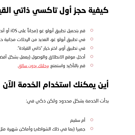
كيفية حجز أول تاكسي ذاتي القي
قم بتحميل تطبيق أبولو غو (مجاناً على iOS أو أندرويد)، أو افتح تطبيق أوبر.
في تطبيق أبولو غو، العديد من الرحلات مجانية حالي
في تطبيق أوبر، اختر خيار “ذاتي القيادة”.
أدخل موقع الانطلاق والوصول (يعمل بشكل أفضل ح
قم بالتأكيد واستمتع
برحلتك بدون سائق
.
أين يمكنك استخدام الخدمة الآن
بدأت الخدمة بشكل محدود ولكن ذكي في:
أم سقيم
جميرا (بما في ذلك الشواطئ وأماكن شهيرة مثل