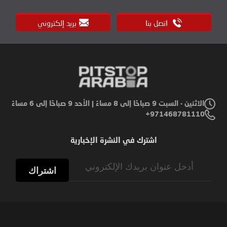
اتصل بنا
بريد إلكتروني
الاثنين - السبت 9 صباحًا إلى 8 مساءً | الأحد 9 صباحًا إلى 6 مساءً
971468781110+
اشترك في النشرة الإخبارية
Sign
Up
اشتراك
for
Our
Newsletter: