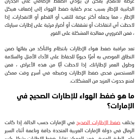
عرضة للانفجار. يمكن أن يؤدي الضغط الإضافي على الجدران
الجانبية للإطار بسبب عدم كفاية ضغط الهواء إلى إضعاف هيكل
الإطار ، مما يجعله أكثر عرضة للثقب أو القطع أو الانفجارات. إذا
لاحظت أي انتفاخات أو تشققات أو أضرار مرئية على إطارات سيارتك
، فمن الضروري معالجة المشكلة على الفور.
تعد مراقبة ضغط هواء الإطارات بانتظام والتأكد من بقائها ضمن
النطاق الموصى به أمرًا حيويًا للحفاظ على الأداء الأمثل والسلامة
وطول العمر لإطاراتك. إذا لاحظت أيًا من هذه الأعراض ، فمن
المستحسن فحص ضغط الإطارات وضبطه في أسرع وقت ممكن
لمنع حدوث المزيد من المشكلات.
ما هو ضغط الهواء للإطارات الصحيح في
الإمارات؟
يختلف
ضغط الإطارات الصحيح
في الإمارات حسب الحالة. إذا كانت
الرمال في دولة الإمارات العربية المتحدة جافة وناعمة أثناء السير
على الطرق الوعرة ، فمن الممكن تقليل ضغط الإطارات بشكل كبير