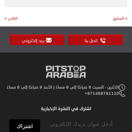
«
السابق
التالي
»
اتصل بنا
بريد إلكتروني
الاثنين - السبت 9 صباحًا إلى 8 مساءً | الأحد 9 صباحًا إلى 6 مساءً
971468781110+
اشترك في النشرة الإخبارية
Sign
Up
اشتراك
for