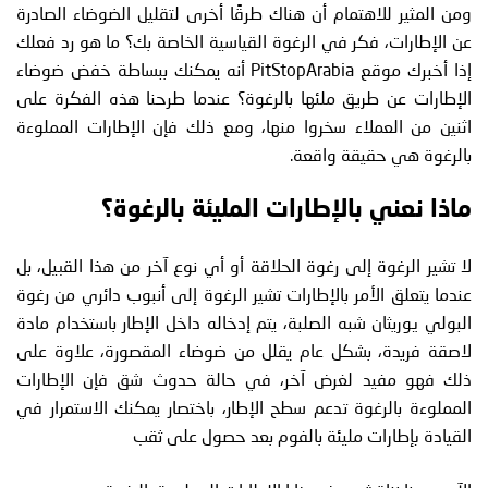
ومن المثير للاهتمام أن هناك طرقًا أخرى لتقليل الضوضاء الصادرة
عن الإطارات، فكر في الرغوة القياسية الخاصة بك؟ ما هو رد فعلك
إذا أخبرك موقع PitStopArabia أنه يمكنك ببساطة خفض ضوضاء
الإطارات عن طريق ملئها بالرغوة؟ عندما طرحنا هذه الفكرة على
اثنين من العملاء سخروا منها، ومع ذلك فإن الإطارات المملوءة
بالرغوة هي حقيقة واقعة.
ماذا نعني بالإطارات المليئة بالرغوة؟
لا تشير الرغوة إلى رغوة الحلاقة أو أي نوع آخر من هذا القبيل، بل
عندما يتعلق الأمر بالإطارات تشير الرغوة إلى أنبوب دائري من رغوة
البولي يوريثان شبه الصلبة، يتم إدخاله داخل الإطار باستخدام مادة
لاصقة فريدة، بشكل عام يقلل من ضوضاء المقصورة، علاوة على
ذلك فهو مفيد لغرض آخر، في حالة حدوث شق فإن الإطارات
المملوءة بالرغوة تدعم سطح الإطار، باختصار يمكنك الاستمرار في
القيادة بإطارات مليئة بالفوم بعد حصول على ثقب