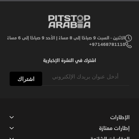
الاثنين - السبت 9 صباحًا إلى 8 مساءً | الأحد 9 صباحًا إلى 6 مساءً
971468781110+
اشترك في النشرة الإخبارية
Sign
Up
اشتراك
for
Our
Newsletter:
الإطارات
إطارات ممتازة