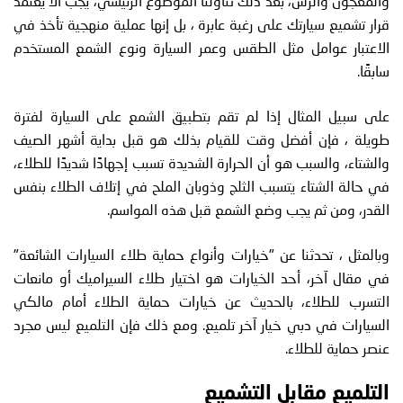
والمعجون والرش، بعد ذلك تناولنا الموضوع الرئيسي، يجب ألا يعتمد
قرار تشميع سيارتك على رغبة عابرة ، بل إنها عملية منهجية تأخذ في
الاعتبار عوامل مثل الطقس وعمر السيارة ونوع الشمع المستخدم
سابقًا.
على سبيل المثال إذا لم تقم بتطبيق الشمع على السيارة لفترة
طويلة ، فإن أفضل وقت للقيام بذلك هو قبل بداية أشهر الصيف
والشتاء، والسبب هو أن الحرارة الشديدة تسبب إجهادًا شديدًا للطلاء،
في حالة الشتاء يتسبب الثلج وذوبان الملح في إتلاف الطلاء بنفس
القدر، ومن ثم يجب وضع الشمع قبل هذه المواسم.
وبالمثل ، تحدثنا عن "خيارات وأنواع حماية طلاء السيارات الشائعة"
في مقال آخر، أحد الخيارات هو اختيار طلاء السيراميك أو مانعات
التسرب للطلاء، بالحديث عن خيارات حماية الطلاء أمام مالكي
السيارات في دبي خيار آخر تلميع. ومع ذلك فإن التلميع ليس مجرد
عنصر حماية للطلاء.
التلميع مقابل التشميع