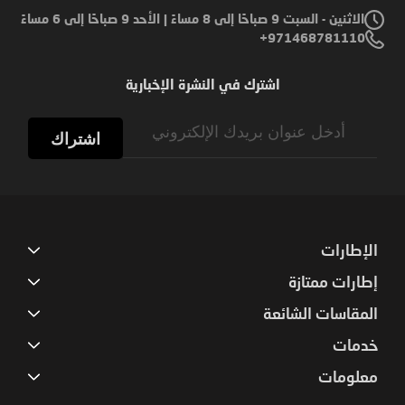
الاثنين - السبت 9 صباحًا إلى 8 مساءً | الأحد 9 صباحًا إلى 6 مساءً
971468781110+
اشترك في النشرة الإخبارية
Sign
Up
اشتراك
for
Our
Newsletter:
الإطارات
إطارات ممتازة
المقاسات الشائعة
خدمات
معلومات