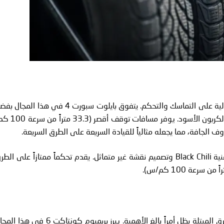
في الإمارات إطارات بقدرة عالية على التماسك والتحكم. يتفوق بايلوت سبورت 4 في هذا المجا
تقنية 3D Grip ومركب النقشة الذي يجمع بين السيليكا والكربون الأسود. يوفر مسافات ت
أما بريميوم كونتاكت 6 فهو ليس أقل شأناً، حيث يأتي بتقنية Black Chili وتصميم نقشة غير متماثل. يقدم تحكماً ممتازاً على ال
رغم أن الأمطار نادرة في الإمارات، إلا أن التماسك على الطرق المبتلة يظل أمراً بالغ الأهمية. يبرز بريميوم كونتاكت 6 ف