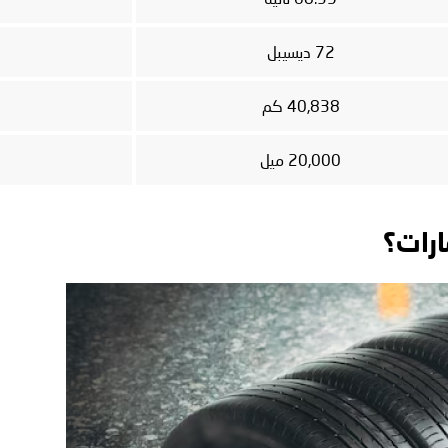
72 ديسيبل
40,838 كم
20,000 ميل
ارات؟