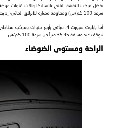
سرعة 100 كم/س) ومقاومة ممتازة للانزلاق المائي، إذ يضمن تصميمه تصريف المياه بكفاءة ويقلل من مخاطر الانزلاق.
أما بايلوت سبورت 4، فيأتي بأربع قنوات و
يتوقف عند مسافة 35.95 متراً من سرعة 100 كم/س.
الراحة ومستوى الضوضاء