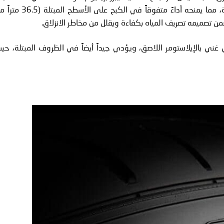
بفضل مركب النقشة الغني بالسيليكا وثلاث قنوات عريضة، مما يمنحه أداءً متفوقاً في الكبح على الأسطح 
مركب مطاطي غني بالإيلاستومر اللاصق، ويؤدي جيداً أيضاً في الظروف المبتلة، حي