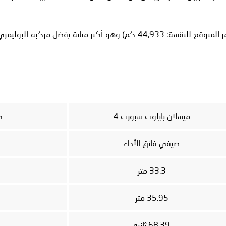
أما بريميوم كونتاكت 6 فيقدم مقاومة أفضل للتآكل (العمر المتوقع للنقشة: 44,933 كم) وهو أكثر متانة بفضل مركبه البولي
ميشلان بايلوت سبورت 4
ك
صيفي فائق الأداء
33.3 متر
35.95 متر
68.39 ثانية