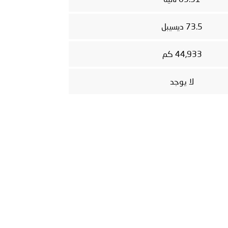
73.5 ديسيبل
44,933 كم
لا يوجد