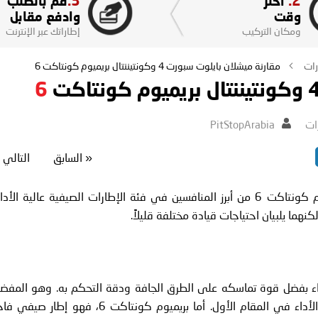
3.
2.
اختر
قم بالطلب
وقت
وادفع مقابل
ومكان التركيب
إطاراتك عبر الإنترنت
رات
مقارنة ميشلان بايلوت سبورت 4 وكونتيننتال بريميوم كونتاكت 6
6
ات
PitStopArabia
«
السابق
التالي
يُعدّ كل من ميشلان بايلوت سبورت 4 وكونتيننتال بريميوم كونتاكت 6 من أبرز المنافسين في فئة الإطارات الصيفية عالية الأد
هما يلبيان احتياجات قيادة مختلفة قليلاً.
اء بفضل قوة تماسكه على الطرق الجافة ودقة التحكم به. وهو المفض
لدى عشاق السيارات الرياضية في الإمارات ممن يضعون الأداء في المقام الأول. أما بريميوم كونتاكت 6، فهو إطار صي