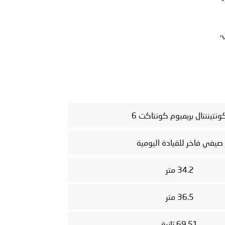
مري،
ونتيننتال بريميوم كونتاكت 6
صيفي فاخر للقيادة اليومية
34.2 متر
36.5 متر
69.51 ثانية