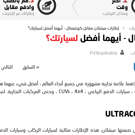
3.
2.
اختر
قم بالطلب
وقت
وادفع مقابل
ومكان التركيب
إطاراتك عبر الإنترنت
رات
إطارات ميشلان مقابل كونتيننتال - أيهما أفضل لسيارتك؟
ل - أيهما أفضل
لسيارتك؟
ات
PitStopArabia
«
السابق
التالي
كلاهما علامة تجارية مشهورة في جميع أنحاء العالم ، أفضل شيء عنهما ه
أنهما تلبيان احتياجات كل فئة من فئات المركبات - ركاب ، سيارات الدفع الرباعي ، CUVs ، 4x4 ، وحتى المركبات التجارية. 
 الإطارات التي صنعتها ميشلان، هذه الإطارات مثالية لسيارات الركاب وسيارات الدف