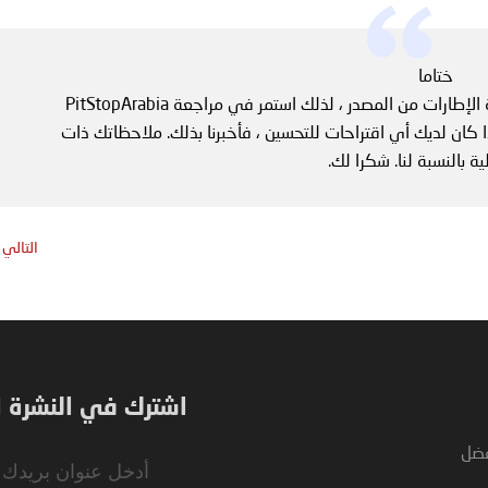
ختاما
هذا يختتم مقالتنا، لدينا الكثير من مقالات مقارنة الإطارات من المصدر ، لذلك استمر في مراجعة PitStopArabia
 كان لديك أي اقتراحات للتحسين ، فأخبرنا بذلك. ملاحظاتك ذات
ة بالنسبة لنا. شكرا لك.
التالي
اشترك في النشرة ال
فضل
Sign
Up
for