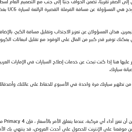
ي إلى الصفر تقريبًا، تضمن الحواف جنبًا إلى جنب مع التصميم العام لسط
الاطار عدم تراكم الماء تحت الإطار، حافة الماس في النموذج هي المسؤولة عن مسافة الفرملة
يج الماس يضم بوليمرين. هذان المسؤولان عن تعزيز الاجتذاب وتقليل مسافة الكبح، بالإضاف
مكنك توفير قدر كبير من المال على الوقود مع تقليل انبعاثات الكربو
ر عليها هنا إذا كنت تبحث عن خدمات إصلاح السيارات في الإمارات العربي
انة سيارتك.
على دراية بالأزمات الحالية لـ COVID-19 ، تأكد من تطهير سيارتك مرة واحدة في الأسبوع للحفاظ على عائلتك وأصدقا
في رأينا لا يوجد فائز واضح هنا، كلاهما إطارات رائعة يمكن أن تعزز أداء أي م
قق من موقعنا على الإنترنت للحصول على أحدث العروض، قد ينتهي بك الأم