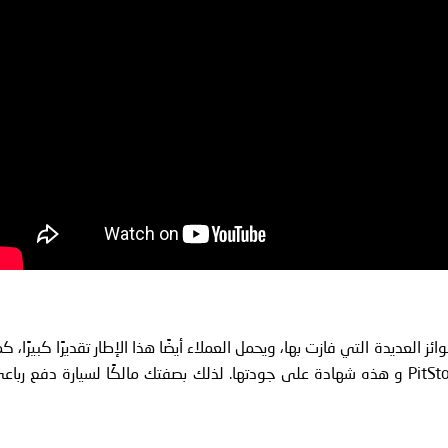
Conti، إنها ليست فقط الجوائز العديدة التي فازت بها، ويحمل العملاء أيضًا هذا الإطار تقديرًا كبيرًا، ك
أنها واحدة من الإطارات الأكثر مبيعًا على موقع PitStopArabia و هذه شهادة على جودتها. لذلك بصفتك مالكًا لسيارة دفع ربا