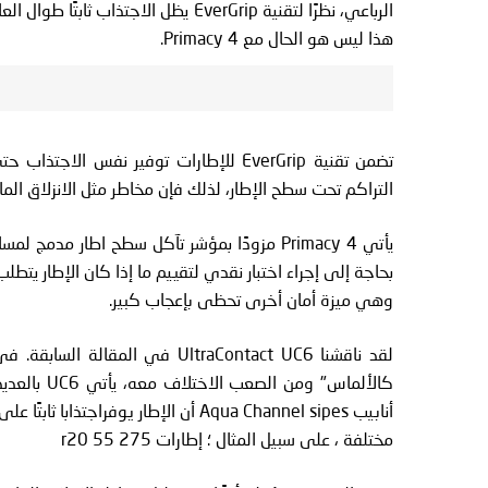
الرباعي، نظرًا لتقنية EverGrip يظل ال
هذا ليس هو الحال مع Primacy 4.
تضمن تقنية EverGrip للإطارات توفير نفس 
التراكم تحت سطح الإطار، لذلك فإن مخاطر مثل الانزلاق المائ
يأتي Primacy 4 مزودًا بمؤشر تآكل سطح اطار م
بحاجة إلى إجراء اختبار نقدي لتقييم ما إذا كان الإطار يتطل
وهي ميزة أمان أخرى تحظى بإعجاب كبير.
كالألماس" 
أنابيب Aqua Channel sipes أن الإطار ي
مختلفة ، على سبيل المثال ؛ إطارات 275 55 r20