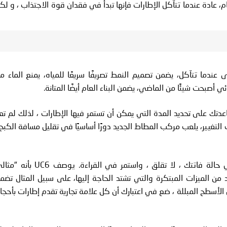
اجتذاب ثابتًا طوال العام، عادة عندما تتآكل الإطارات فإنها تبدأ في فقدان قوة الاجتذاب ، و ل
الاجتذاب حتى عندما تتآكل، يضمن تصميم النمط تصريفًا سريعًا للمياه، يمنع الماء م
ي أصبحت شيئًا من الماضي، يضمن البناء العام أيضًا المتانة.
دمج لمساعدتك على تحديد المدة التي يمكن أن تستمر فيها الإطارات ، لذلك لم تع
ب التغيير، يلعب مركب المطاط الجديد دورًا أساسيًا في تقليل مسافة الكبح 
لقد ناقشنا UltraContact UC6 في المقالة السابقة. في حالة فاتتك ، لا تقلق ، واستمر في القراءة. يوصف 6
ومن الصعب الاختلاف معه، يأتي UC6 بالعديد من الميزات المبتكرة والتي تشتد الحاجة إليها، على سبيل المثال تض
وفراجتذابا ثابتًا على الأسطح المبللة ، ضع في اعتبارك أن كل علامة تجارية تقدم إطارات بأحجا