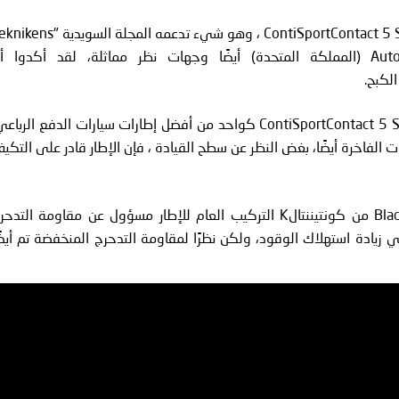
عندما يتعلق الأمر بالسلامة ، لا يوجد إطار آخر قريب من ContiSportContact 5 SUV ، وهو شيء تدعمه المجلة ال
Värld" في اختباراتها لعام 2015، لدى Auto Express (المملكة المتحدة) أيضًا وجهات نظر مماثلة، لقد أكدوا 
اعتبرت العديد من مجلات ومؤسسات السيارات الأخرى ContiSportContact 5 SUV كواحد من أفضل إطارات سيارات الدفع الربا
ات الفاخرة أيضًا، بغض النظر عن سطح القيادة ، فإن الإطار قادر على التكي
مسافة الكبح قصيرة بشكل ملحوظ بسبب تقنية Black Chilli من كونتيننتالK التركيب العام للإطار مسؤول عن مقاومة التد
يادة استهلاك الوقود، ولكن نظرًا لمقاومة التدحرج المنخفضة تم أيضً