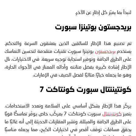
لنبدأ بما يميّز كل إطار عن الآخر.
بريدجستون بوتينزا سبورت
تم تصنيع هذا الإطار للسائقين الذين يعشقون السرعة والتحكم.
يستخدم
بريدجستون
بوتينزا سبورت تقنيات متقدمة لتحسين التماسك
على الطرق الجافة وتوفير استجابة توجيه سريعة. في الاختبارات، نال
الإطار إشادة كبيرة بفضل متانته وأدائه الممتاز في الأجواء الحارة،
وهو ما يجعله خيارًا مثاليًا لفصل الصيف في الإمارات.
كونتيننتال سبورت كونتاكت 7
يركّز هذا الإطار بشكل أساسي على السلامة وتعدد الاستخدامات.
يتميز
كونتيننتال
سبورت كونتاكت 7 بمركّب خاص يوفّر تماسكًا قويًا
على الطرق الجافة والمبللة. وتشير المقارنات الحديثة إلى أنه غالبًا ما
يحقق مسافات توقف أقصر في اختبارات الكبح، مما يجعله مناسبًا