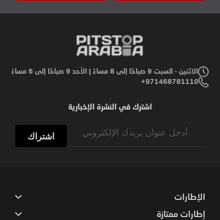
الاثنين - السبت 9 صباحًا إلى 8 مساءً | الأحد 9 صباحًا إلى 6 مساءً
971468781110+
اشترك في النشرة الإخبارية
Sign
Up
اشتراك
for
Our
Newsletter:
الإطارات
إطارات ممتازة