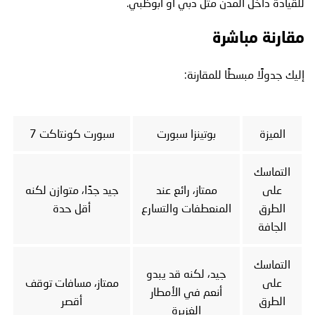
للقيادة داخل المدن مثل دبي أو أبوظبي.
مقارنة مباشرة
إليك جدولًا مبسطًا للمقارنة:
الميزة
بوتينزا سبورت
سبورت كونتاكت 7
التماسك
على
ممتاز، رائع عند
جيد جدًا، متوازن لكنه
الطرق
المنعطفات والتسارع
أقل حدة
الجافة
التماسك
جيد، لكنه قد يبدو
على
ممتاز، مسافات توقف
أنعم في الأمطار
الطرق
أقصر
الغزيرة