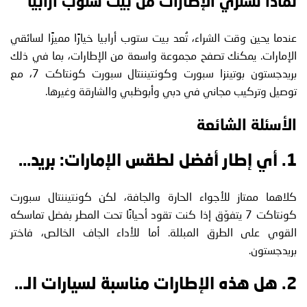
لماذا تشتري الإطارات من بيت ستوب أرابيا
عندما يحين وقت الشراء، تُعد بيت ستوب أرابيا خيارًا مميزًا لسائقي
الإمارات. يمكنك تصفح مجموعة واسعة من الإطارات، بما في ذلك
بريدجستون بوتينزا سبورت وكونتيننتال سبورت كونتاكت 7، مع
توصيل وتركيب مجاني في دبي وأبوظبي والشارقة وغيرها.
الأسئلة الشائعة
1. أي إطار أفضل لطقس الإمارات: بريدجستون بوتينزا سبورت أم كونتيننتال سبورت كونتاكت 7؟
كلاهما ممتاز للأجواء الحارة والجافة، لكن كونتيننتال سبورت
كونتاكت 7 يتفوّق إذا كنت تقود أحيانًا تحت المطر بفضل تماسكه
القوي على الطرق المبللة. أما للأداء الجاف الخالص، فاختر
بريدجستون.
2. هل هذه الإطارات مناسبة لسيارات الدفع الرباعي في الإمارات؟