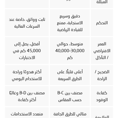
المبللة
دقيق وسريع
ثابت وواثق، خاصة عند
التحكم
الاستجابة، ممتع
السرعات العالية
للقيادة الرياضية
العمر
متوسط، حوالي
أفضل، يصل إلى
الافتراضي
30,000–40,000
45,000 كم في
/ التآكل
كم
الاختبارات
الضجيج /
أعلى قليلًا على
أكثر هدوءًا وراحة
الراحة
الطرق السريعة
للاستخدام اليومي
كفاءة
مصنف بين B–C
مصنف بين B–D وغالبًا
الوقود
حسب المقاس
أكثر كفاءة
مثالي للطرق الجافة
متعدد الاستخدامات
الملاءمة