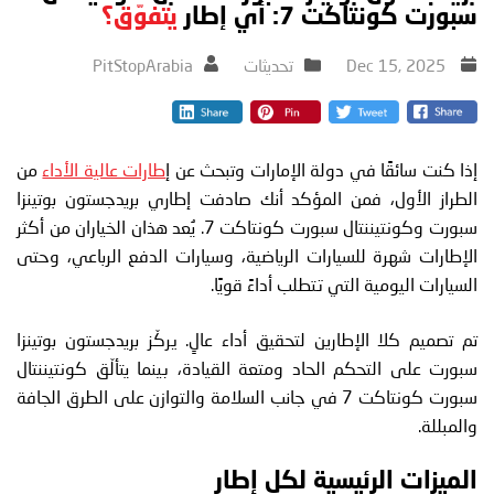
سبورت كونتاكت 7: أي إطار
يتفوّق؟
Dec 15, 2025
تحديثات
PitStopArabia
إذا كنت سائقًا في دولة الإمارات وتبحث عن إ
طارات عالية الأداء
من
الطراز الأول، فمن المؤكد أنك صادفت إطاري بريدجستون بوتينزا
سبورت وكونتيننتال سبورت كونتاكت 7. يُعد هذان الخياران من أكثر
الإطارات شهرة للسيارات الرياضية، وسيارات الدفع الرباعي، وحتى
السيارات اليومية التي تتطلب أداءً قويًا.
تم تصميم كلا الإطارين لتحقيق أداء عالٍ. يركّز بريدجستون بوتينزا
سبورت على التحكم الحاد ومتعة القيادة، بينما يتألّق كونتيننتال
سبورت كونتاكت 7 في جانب السلامة والتوازن على الطرق الجافة
والمبللة.
الميزات الرئيسية لكل إطار