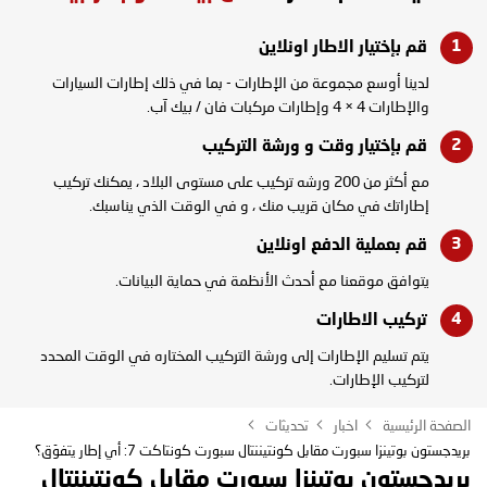
قم بإختيار الاطار
اونلاين
لدينا أوسع مجموعة من الإطارات - بما في ذلك إطارات السيارات
والإطارات 4 × 4 وإطارات مركبات فان / بيك آب.
قم بإختيار وقت و
ورشة التركيب
مع أكثر من 200 ورشه تركيب على مستوى البلاد ، يمكنك تركيب
إطاراتك في مكان قريب منك ، و في الوقت الذي يناسبك.
قم بعملية الدفع
اونلاين
يتوافق موقعنا مع أحدث الأنظمة في حماية البيانات.
تركيب
الاطارات
يتم تسليم الإطارات إلى ورشة التركيب المختاره في الوقت المحدد
لتركيب الإطارات.
الصفحة الرئيسية
اخبار
تحديثات
بريدجستون بوتينزا سبورت مقابل كونتيننتال سبورت كونتاكت 7: أي إطار يتفوّق؟
بريدجستون بوتينزا سبورت مقابل كونتيننتال