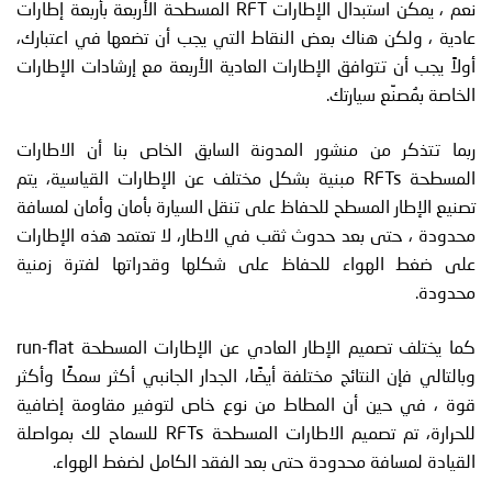
نعم ، يمكن استبدال الإطارات RFT المسطحة الأربعة بأربعة إطارات
عادية ، ولكن هناك بعض النقاط التي يجب أن تضعها في اعتبارك،
أولاً يجب أن تتوافق الإطارات العادية الأربعة مع إرشادات الإطارات
الخاصة بمُصنِّع سيارتك.
ربما تتذكر من منشور المدونة السابق الخاص بنا أن الاطارات
المسطحة RFTs مبنية بشكل مختلف عن الإطارات القياسية، يتم
تصنيع الإطار المسطح للحفاظ على تنقل السيارة بأمان وأمان لمسافة
محدودة ، حتى بعد حدوث ثقب في الاطار، لا تعتمد هذه الإطارات
على ضغط الهواء للحفاظ على شكلها وقدراتها لفترة زمنية
محدودة.
كما يختلف تصميم الإطار العادي عن الإطارات المسطحة run-flat
وبالتالي فإن النتائج مختلفة أيضًا، الجدار الجانبي أكثر سمكًا وأكثر
قوة ، في حين أن المطاط من نوع خاص لتوفير مقاومة إضافية
للحرارة، تم تصميم الاطارات المسطحة RFTs للسماح لك بمواصلة
القيادة لمسافة محدودة حتى بعد الفقد الكامل لضغط الهواء.