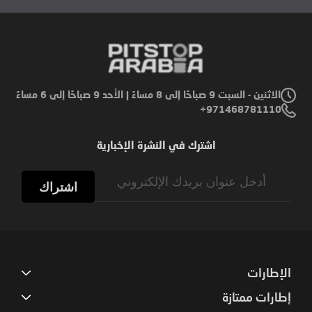
الاثنين - السبت 9 صباحًا إلى 8 مساءً | الأحد 9 صباحًا إلى 6 مساءً
971468781110+
اشترك في النشرة الإخبارية
Sign
Up
اشتراك
for
Our
Newsletter:
الإطارات
إطارات ممتازة