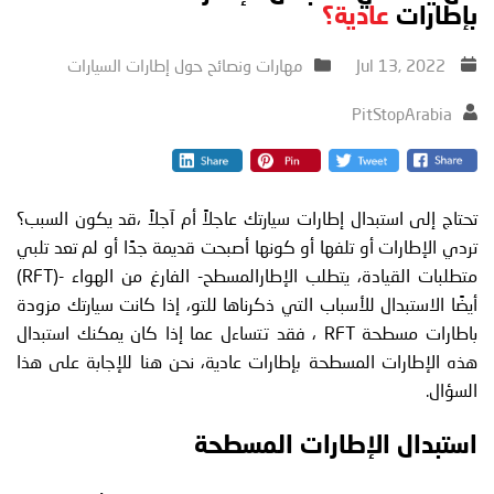
بإطارات
عادية؟
Jul 13, 2022
مهارات ونصائح حول إطارات السيارات
PitStopArabia
تحتاج إلى استبدال إطارات سيارتك عاجلاً أم آجلاً ،قد يكون السبب؟
تردي الإطارات أو تلفها أو كونها أصبحت قديمة جدًا أو لم تعد تلبي
متطلبات القيادة، يتطلب الإطارالمسطح- الفارغ من الهواء -(RFT)
أيضًا الاستبدال للأسباب التي ذكرناها للتو، إذا كانت سيارتك مزودة
باطارات مسطحة RFT ، فقد تتساءل عما إذا كان يمكنك استبدال
هذه الإطارات المسطحة بإطارات عادية، نحن هنا للإجابة على هذا
السؤال.
استبدال الإطارات المسطحة