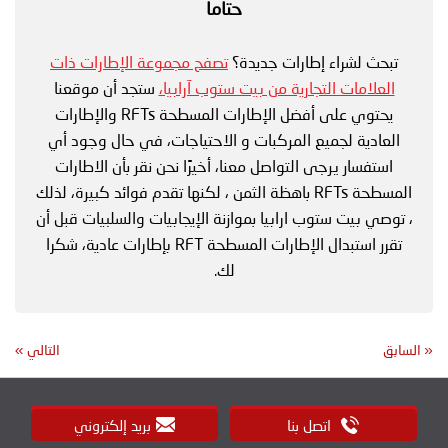
حتاما
تبحث لشراء إطارات جديدة؟
تصفح مجموعة الإطارات ذات
العلامات التجارية من بيت ستوب آرابيا،
ستجد أن موقعنا
يحتوي على أفضل الإطارات المسطحة RFTs والإطارات
العادية لجميع المركبات و الاحتياجات، في حال وجود أي
استفسار يرجى التواصل معنا، أخيرًا نحن نقر بأن الاطارات
المسطحة RFTs باهظة الثمن ، لكنها تقدم فوائد كبيرة، لذلك
، توصي بيت ستوب ارابيا بموازنة الإيجابيات والسلبيات قبل أن
تقرر استبدال الإطارات المسطحة RFT بإطارات عادية، شكرا
لك.
«
السابق
التالي
»
اتصل بنا
بريد إلكتروني