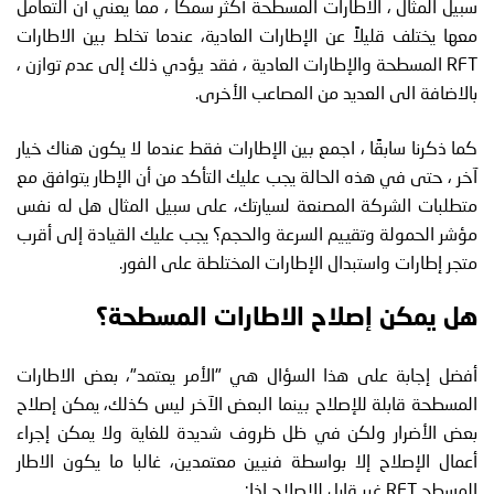
سبيل المثال ، الاطارات المسطحة أكثر سمكًا ، مما يعني أن التعامل
معها يختلف قليلاً عن الإطارات العادية، عندما تخلط بين الاطارات
RFT المسطحة والإطارات العادية ، فقد يؤدي ذلك إلى عدم توازن ،
بالاضافة الى العديد من المصاعب الأخرى.
كما ذكرنا سابقًا ، اجمع بين الإطارات فقط عندما لا يكون هناك خيار
آخر ، حتى في هذه الحالة يجب عليك التأكد من أن الإطار يتوافق مع
متطلبات الشركة المصنعة لسيارتك، على سبيل المثال هل له نفس
مؤشر الحمولة وتقييم السرعة والحجم؟ يجب عليك القيادة إلى أقرب
متجر إطارات واستبدال الإطارات المختلطة على الفور.
هل يمكن إصلاح الاطارات المسطحة؟
أفضل إجابة على هذا السؤال هي "الأمر يعتمد"، بعض الاطارات
المسطحة قابلة للإصلاح بينما البعض الآخر ليس كذلك، يمكن إصلاح
بعض الأضرار ولكن في ظل ظروف شديدة للغاية ولا يمكن إجراء
أعمال الإصلاح إلا بواسطة فنيين معتمدين، غالبا ما يكون الاطار
المسطح RFT غير قابل للإصلاح إذا: