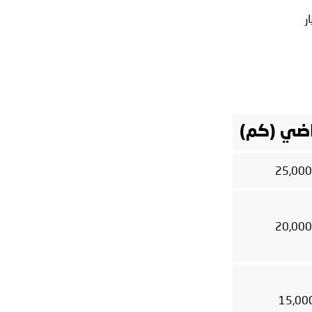
ر
راضي (كم)