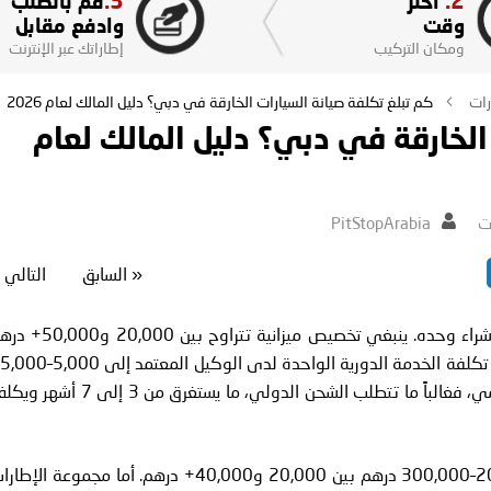
3.
2.
اختر
قم بالطلب
وقت
وادفع مقابل
ومكان التركيب
إطاراتك عبر الإنترنت
رات
كم تبلغ تكلفة صيانة السيارات الخارقة في دبي؟ دليل المالك لعام 2026
الخارقة في دبي؟ دليل المالك لعام
ت
PitStopArabia
«
السابق
التالي
امتلاك سيارة خارقة في دبي يكلف أكثر بكثير من سعر الشراء وحده. ينبغي تخصيص ميزانية تتراوح ب
سنوياً لتغطية الصيانة والتأمين والإطارات مجتمعة. قد تصل تكلفة الخدمة الدورية الواحدة لدى الوكيل ال
درهم. أما قطع الغيار البديلة، مثل الصدام أو المصباح الأمامي، فغالباً ما تتطلب الشحن الدولي، ما يستغرق من 3 إل
تتراوح تكلفة التأمين السنوية لسيارة خارقة بقيمة 200,000–300,000 درهم بين 20,000 و40,000+ درهم. أما مجموعة ال