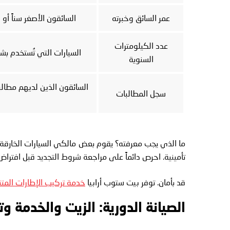
عمر السائق وخبرته
السائقون الأصغر سناً أو 
عدد الكيلومترات
السيارات التي تُستخدم بش
السنوية
السائقون الذين لديهم مطالب
سجل المطالبات
ما الذي يجب معرفته؟ يقوم بعض مالكي السيارات الخارقة ببي
تأمينية. احرص دائماً على مراجعة شروط التجديد قبل افتراض ا
قد بأمان. توفر بيت ستوب أرابيا
خدمة تركيب الإطارات المتن
الصيانة الدورية: الزيت والخدمة و