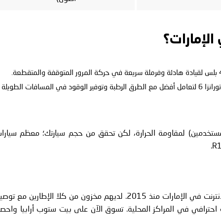
الإمارات؟
رحلات الطرق السريعة (أبوظبي): اختر بريدجستون تورانزا 6 لتعامل أفضل مع الطرق الرطبة وتوفير الوقود في المسافات الطويلة
لى تقييمات عالية (أكثر من 90% من المستخدمين) لمقاومة الحرارة، لكن تحقق من حجم سيارتك؛ معظم سيار
توجه إلى بيت ستوب أرابيا، متجر الإطارات الموثوق عبر الإنترنت في الإمارات منذ 2015. لديهم مخزون من كلا الإطارين مع ت
احترافي في المراكز المحلية. تسوق الآن على بيت ستوب أرابيا واحص