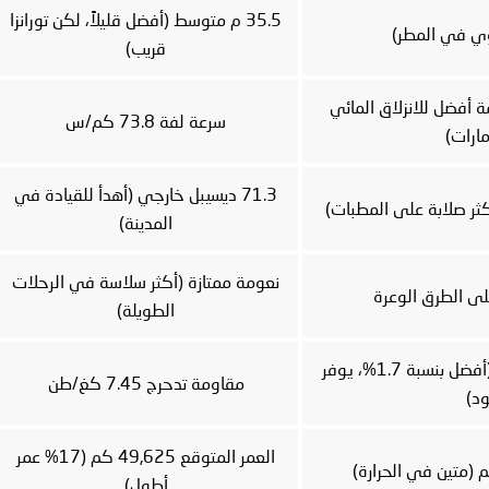
35.5 م متوسط (أفضل قليلاً، لكن تورانزا
قريب)
مقاومة أفضل للانزلاق المائي
سرعة لفة 73.8 كم/س
ارات)
71.3 ديسيبل خارجي (أهدأ للقيادة في
المدينة)
نعومة ممتازة (أكثر سلاسة في الرحلات
لى الطرق الوعرة
الطويلة)
مقاومة تدحرج 7.39 كغ/طن (أفضل بنسبة 1.7%، يوفر
مقاومة تدحرج 7.45 كغ/طن
د)
العمر المتوقع 49,625 كم (17% عمر
أطول)