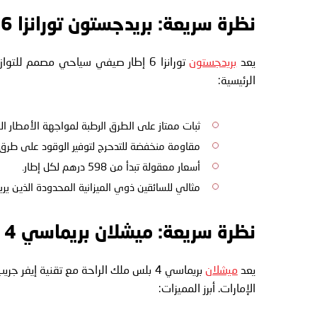
نظرة سريعة: بريدجستون تورانزا 6
يعد
بريدجستون
تورانزا 6 إطار صيفي سياحي مصمم للت
الرئيسية:
ثبات ممتاز على الطرق الرطبة لمواجهة الأمطار ال
مقاومة منخفضة للتدحرج لتوفير الوقود على طرق E11 السريعة
أسعار معقولة تبدأ من 598 درهم لكل إطار.
مثالي للسائقين ذوي الميزانية المحدودة الذين يريد
نظرة سريعة: ميشلان بريماسي 4 بلس
يعد
ميشلان
بريماسي 4 بلس ملك الراحة مع تقنية إ
الإمارات. أبرز المميزات: