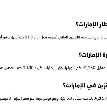
ر الإمارات؟
كلاهما يتعامل جيدًا مع المطر، لكن بريدجستون تورانزا 6 يتفوق في مقاومة الانزلاق المائي (سرعة تصل إلى 81.9 كم/س
 الإمارات؟
يوفر ميشلان بريماسي 4 بلس عمرًا متوقعًا 49,625 كم، مقابل 41,150 كم لتورانزا. دوّر الإطارات كل 10,000 كم
زين في الإمارات؟
نعم، يوفر بريدجستون تورانزا 6 حوالي 1.7% في الوقود (5.7 لتر/100 كم مقابل 5.8 لتر)، وهو توفير م