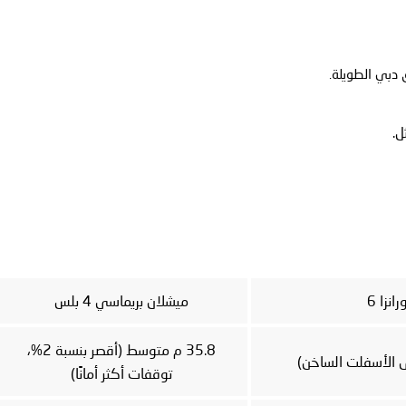
ل.
نزا 6
ميشلان بريماسي 4 بلس
35.8 م متوسط (أقصر بنسبة 2%،
توقفات أكثر أمانًا)