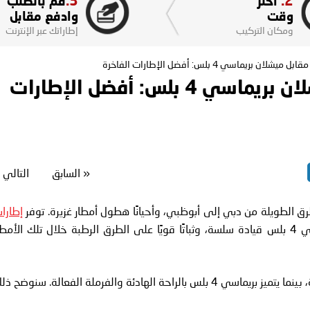
3.
2.
اختر
قم بالطلب
وقت
وادفع مقابل
ومكان التركيب
إطاراتك عبر الإنترنت
«
السابق
التالي
طرق الطويلة من دبي إلى أبوظبي، وأحيانًا هطول أمطار غزيرة. توفر
إطارا
مثل بريدجستون تورانزا 6 وميشلان بريماسي 4 بلس قيادة سلسة، وثباتًا قويًا على الطرق الرطبة خلال تلك الأمط
يركز تورانزا 6 على توفير الوقود والتعامل مع الطرق الرطبة، بينما يتميز بريماسي 4 بلس بالراحة الهادئة والفرملة الفعالة. سنوضح