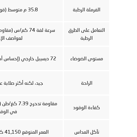
الفرملة الرطبة
35.8 م متوسط (قوي في المطر)
التعامل على الطرق
سرعة لفة 74 كم/س (
الرطبة
لعواصف الإم
مستوى الضوضاء
72 ديسيبل خارجي (إحساس أكثر صلابة على المطبات)
الراحة
جيد، لكنه أكثر صلابة ع
كفاءة الوقود
في الوقو
تآكل المداس
العمر المتوقع 41,150 كم (متين في الحرارة)