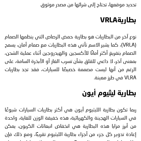
تحديد موقعها، تحتاج إلى شرائها من مصدر موثوق.
بطاريةVRLA
نوع آخر من البطاريات هو بطارية حمض الرصاص التي ينظمها الصمام
(VRLA)، كما يشير الاسم تأتي هذه البطاريات مع صمام أمان، يسمح
الصمام بتفريغ أكثر أمانًا للأكسجين والهيدروجين أثناء عملية الشحن،
بمعنى آخر، لا داعي للقلق بشأن تسرب الغاز أو الأبخرة السامة، على
الرغم من أنها ليست مصممة خصيصًا للسيارات، فقد تجد بطاريات
VLRA في طرز معينة.
بطارية ليثيوم أيون
ربما تكون بطارية الليثيوم أيون هي أكثر بطاريات السيارات شيوعًا
في السيارات الهجينة والكهربائية، هذه خفيفة الوزن للغاية، واحدة
من أبرز مزايا هذه البطارية هي انخفاض انبعاثات الكربون، يمكن
إعادة تدوير كل جزء من أجزاء بطارية الليثيوم تقريبًا، ومع ذلك فإن