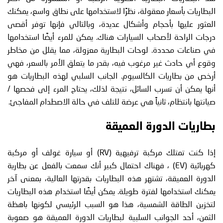
البطاريات بأسعار معقولة، نظرًا لاستخدامها على نطاق واسع، يمكنك
العثور عليها بأحجام وأشكال عديدة، وبالتالي فإنها توفر أقصى
درجات الراحة لأصحاب السيارات هناك. يمكن للمرء أيضًا استخدامها
في صناعات محددة. لوحات البطارية معزولة، مما يقلل من مخاطر
وقوع أي حادث غير مرغوب فيه، بقدر ما يتعلق الأمر بالسعر، فهي
أرخص من بطاريات الكالسيوم. الجانب السلبي لهذه البطاريات هو
أنها يمكن أن تسرب السائل، نتيجة لذلك، يحتاج المرء إلى فحصها /
صيانتها بانتظام، ثانياً هي عرضة للتلف في حالة الاصطدام المفاجئ.
بطاريات الدورة العميقة
إذا كنت تمتلك مركبة ترفيهية (RV) أو سيارة غولف أو مركبة
كهربائية (EV) ، فهناك احتمال كبير أنك سمعت بالفعل عن بطارية
الدورة العميقة، تشتهر هذه البطاريات بقدرتها العالية، بمعنى آخر
يمكنك استخدامها لفترة طويلة. يمكن أيضًا استخدام هذه البطاريات
لتخزين الطاقة الشمسية، هذا هو السبب الرئيسي لكونها باهظة
الثمن، أحد الجوانب السلبية لبطاريات الدورة العميقة هو صعوبة