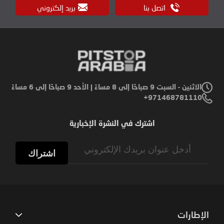
اتصل بنا
بريد إلكتروني
الاثنين - السبت 9 صباحًا إلى 8 مساءً | الأحد 9 صباحًا إلى 6 مساءً
971468781110+
اشترك في النشرة الإخبارية
Sign
Up
اشتراك
for
Our
Newsletter:
الإطارات