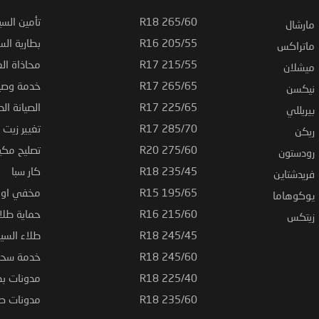
265/60 R18
تأمين السي
مارشال
205/55 R16
بطارية السي
ماتراكس
215/55 R17
محاذاة ال
ميشلان
265/65 R17
خدمة وصيا
نيكسن
225/65 R17
الصيانة الد
بيريللي
285/70 R17
تغيير زيت ا
ريكن
275/60 R20
تصليح مكي
رودستون
235/45 R18
كار سبا
فريدشتاين
195/65 R15
مخفي او ت
يوكوهاما
215/60 R16
حماية طلاء
زيتكس
245/45 R18
طلاء السي
245/60 R18
خدمة سحب
225/40 R18
مدونات بط
235/60 R18
مدونات صيا