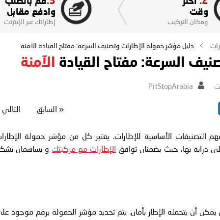
3.
2.
اختر
قم بالطلب
وقت
وادفع مقابل
ومكان التركيب
إطاراتك عبر الإنترنت
رات
دليل مؤشر حمولة الإطارات وتصنيف السرعة: مفتاح القيادة الآمنة
نيف السرعة: مفتاح القيادة
الآمنة
ت
PitStopArabia
«
السابق
التالي
هم التصنيفات الأساسية للإطارات. يعتبر كل من مؤشر حمولة الإطارا
ى دراية بها، حيث يضمنان توافق
الإطارات مع مركبتك
و يساهمان بشك
كن أن يتحمله الإطار بأمان. يتم تحديد مؤشر الحمولة برقم موجود عل