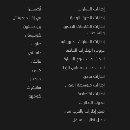
إطارات السيارات
أكسيليرا
إطارات الطرق الوعرة
بي إف جودريتش
إطارات الشاحنات الصغيرة
بريدجستون
والشاحنات
كونتيننتال
إطارات السيارات الكهربائية
دنلوب
عروض الإطارات الخاصة
دافانتي
البحث حسب نوع السيارة
فالكن
البحث حسب مقاس الإطار
جيتي
اطارات فاخرة
جوديير
اطارات متوسطة المدى
هانكوك
اطارات اقتصادية
كومهو
مدونة الإطارات
متجر إطارات بالقرب مني
تبديل اطارات متنقل