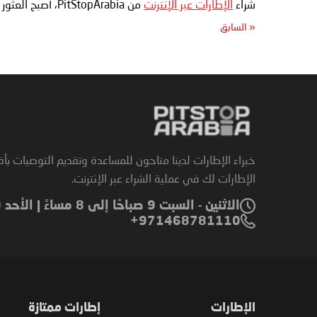
شراء
الإطارات عبر الإنترنت
من PitStopArabia، أصبح العثور على الإطارات المثالية لمركبتك أسهل من أي وقت مضى.
«
السابق
خبراء الإطارات لدينا متاحون للمساعدة وتقديم التوصيات بأ
الإطارات لك في عملية الشراء عبر الإنترنت.
الاثنين - السبت 9 صباحًا إلى 8 مساءً | الأحد 9 صباحًا إلى 6 مساءً
971468781110+
الإطارات
إطارات ممتازة