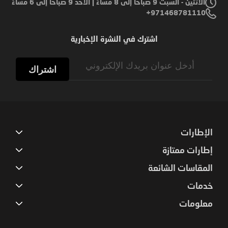
الاثنين - السبت 9 صباحًا إلى 8 مساءً | الأحد 9 صباحًا إلى 6 مساءً
971468781110+
اشترك في النشرة الإخبارية
Sign
Up
اشتراك
for
Our
Newsletter:
الإطارات
إطارات ممتازة
المقاسات الشائعة
خدمات
معلومات