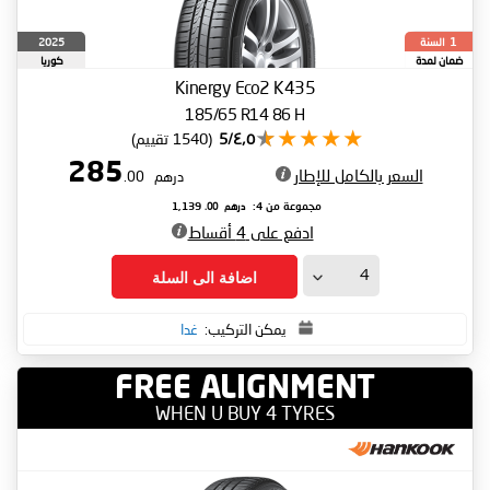
السنة
2025
1
ضمان لمدة
كوريا
الجنوبية
Kinergy Eco2 K435
185/65 R14 86 H
٤٫٥/5
(1540 تقييم)
285
السعر بالكامل للإطار
درهم
.00
درهم
.00
مجموعة من 4:
1,139
ادفع على 4 أقساط
اضافة الى السلة
يمكن التركيب:
غدا
FREE ALIGNMENT
WHEN U BUY 4 TYRES