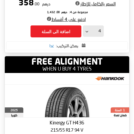
358
السعر بالكامل للإطار
درهم
.00
درهم
.00
مجموعة من 4:
1,432
ادفع على 4 أقساط
اضافة الى السلة
يمكن التركيب:
غدا
FREE ALIGNMENT
WHEN U BUY 4 TYRES
السنة
2025
1
ضمان لمدة
كوريا
الجنوبية
Kinergy GT H436
215/55 R17 94 V