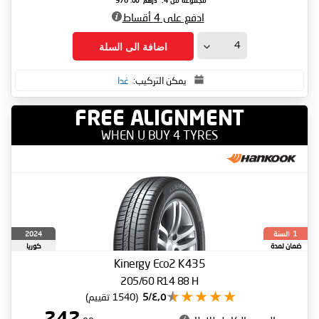
درهم
.00
مجموعة من 4:
970
ادفع على 4 أقساط
اضافة الى السلة
يمكن التركيب:
غدا
FREE ALIGNMENT
WHEN U BUY 4 TYRES
السنة
2024
1
ضمان لمدة
كوريا
الجنوبية
Kinergy Eco2 K435
205/60 R14 88 H
٤٫٥/5
(1540 تقييم)