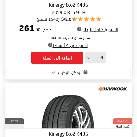
الجنوبية
Kinergy Eco2 K435
205/60 R15 91 H
٤٫٥/5
(1540 تقييم)
261
السعر بالكامل للإطار
درهم
.00
درهم
.00
مجموعة من 4:
1,044
ادفع على 4 أقساط
اضافة الى السلة
يمكن التركيب:
غدا
السنة
2025
1
ضمان لمدة
Kinergy Eco2 K435