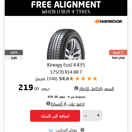
FREE ALIGNMENT
WHEN U BUY 4 TYRES
السنة
2024
1
ضمان لمدة
كوريا
الجنوبية
Kinergy Eco2 K435
175/70 R14 88 T
٤٫٥/5
(1540 تقييم)
219
السعر بالكامل للإطار
درهم
.00
درهم
.00
مجموعة من 4:
878
ادفع على 4 أقساط
اضافة الى السلة
يمكن التركيب:
غدا