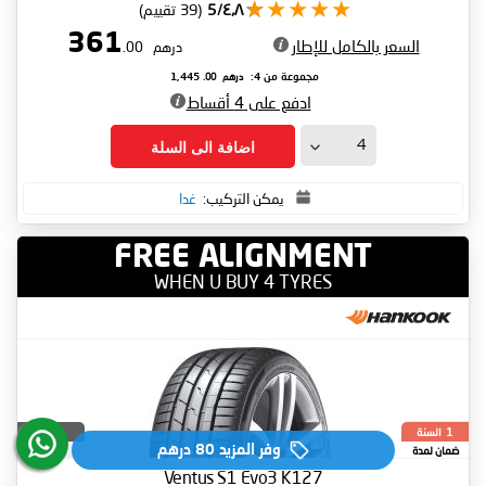
٤٫٨/5
(39 تقييم)
361
السعر بالكامل للإطار
درهم
.00
درهم
.00
مجموعة من 4:
1,445
ادفع على 4 أقساط
اضافة الى السلة
يمكن التركيب:
غدا
FREE ALIGNMENT
WHEN U BUY 4 TYRES
السنة
2024
1
وفر المزيد
80 درهم‏
ضمان لمدة
كوريا
الجنوبية
Ventus S1 Evo3 K127