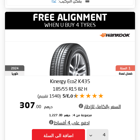
يمكن التركيب:
غدا
FREE ALIGNMENT
WHEN U BUY 4 TYRES
السنة
2024
1
ضمان لمدة
كوريا
الجنوبية
Kinergy Eco2 K435
185/55 R15 82 H
٤٫٥/5
(1540 تقييم)
307
السعر بالكامل للإطار
درهم
.00
درهم
.00
مجموعة من 4:
1,227
ادفع على 4 أقساط
اضافة الى السلة