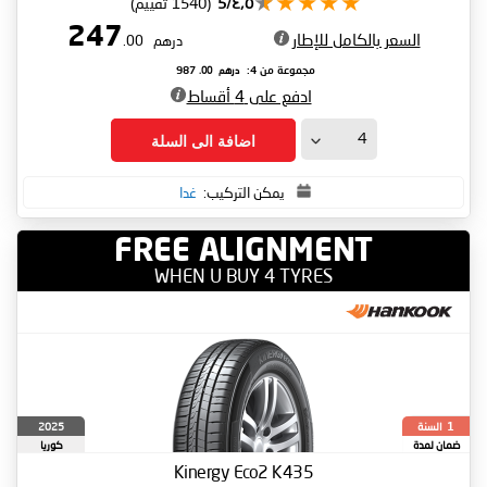
٤٫٥/5
(1540 تقييم)
247
السعر بالكامل للإطار
درهم
.00
درهم
.00
مجموعة من 4:
987
ادفع على 4 أقساط
اضافة الى السلة
يمكن التركيب:
غدا
FREE ALIGNMENT
WHEN U BUY 4 TYRES
السنة
2025
1
ضمان لمدة
كوريا
الجنوبية
Kinergy Eco2 K435