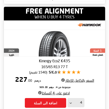
FREE ALIGNMENT
WHEN U BUY 4 TYRES
السنة
2024
1
ضمان لمدة
كوريا
الجنوبية
Kinergy Eco2 K435
165/65 R13 77 T
٤٫٥/5
(1540 تقييم)
227
السعر بالكامل للإطار
درهم
.00
درهم
.00
مجموعة من 4:
909
ادفع على 4 أقساط
اضافة الى السلة