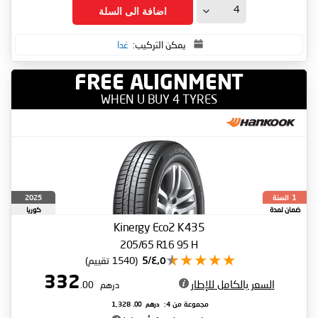
اضافة الى السلة
يمكن التركيب:
غدا
FREE ALIGNMENT
WHEN U BUY 4 TYRES
السنة
2025
1
ضمان لمدة
كوريا
الجنوبية
Kinergy Eco2 K435
205/65 R16 95 H
٤٫٥/5
(1540 تقييم)
332
السعر بالكامل للإطار
درهم
.00
درهم
.00
مجموعة من 4:
1,328