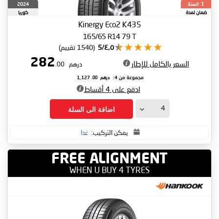
السنة
2024
1
ضمان لمدة
كوريا
الجنوبية
Kinergy Eco2 K435
165/65 R14 79 T
٤٫٥/5
(1540 تقييم)
282
السعر بالكامل للإطار
درهم
.00
درهم
.00
مجموعة من 4:
1,127
ادفع على 4 أقساط
اضافة الى السلة
يمكن التركيب:
غدا
FREE ALIGNMENT
WHEN U BUY 4 TYRES