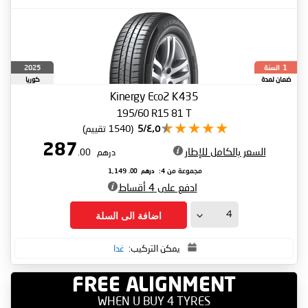
السنة
2025
1
ضمان لمدة
كوريا
الجنوبية
Kinergy Eco2 K435
195/60 R15 81 T
٤٫٥/5
(1540 تقييم)
287
السعر بالكامل للإطار
درهم
.00
درهم
.00
مجموعة من 4:
1,149
ادفع على 4 أقساط
اضافة الى السلة
يمكن التركيب:
غدا
FREE ALIGNMENT
WHEN U BUY 4 TYRES