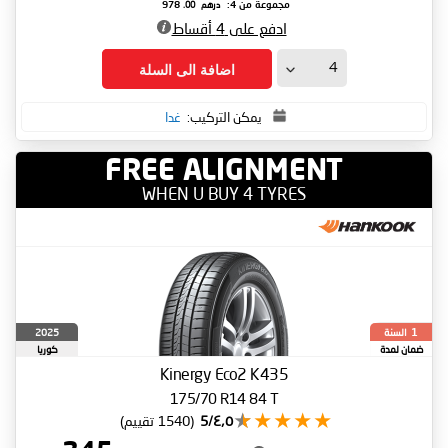
درهم
.00
مجموعة من 4:
978
ادفع على 4 أقساط
اضافة الى السلة
يمكن التركيب:
غدا
FREE ALIGNMENT
WHEN U BUY 4 TYRES
السنة
2025
1
ضمان لمدة
كوريا
الجنوبية
Kinergy Eco2 K435
175/70 R14 84 T
٤٫٥/5
(1540 تقييم)