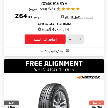
205/60 R16 95 V
٤٫٥/5
(1540 تقييم)
264
السعر بالكامل للإطار
درهم
.00
درهم
.00
مجموعة من 4:
1,056
ادفع على 4 أقساط
اضافة الى السلة
يمكن التركيب:
غدا
FREE ALIGNMENT
WHEN U BUY 4 TYRES
السنة
2024
1
ضمان لمدة
هنغاريا