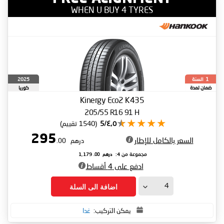
WHEN U BUY 4 TYRES
السنة
2025
1
ضمان لمدة
كوريا
الجنوبية
Kinergy Eco2 K435
205/55 R16 91 H
٤٫٥/5
(1540 تقييم)
295
السعر بالكامل للإطار
درهم
.00
درهم
.00
مجموعة من 4:
1,179
ادفع على 4 أقساط
اضافة الى السلة
يمكن التركيب:
غدا