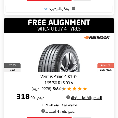
يمكن التركيب:
غدا
FREE ALIGNMENT
WHEN U BUY 4 TYRES
السنة
2025
1
ضمان لمدة
كوريا
الجنوبية
Ventus Prime 4 K135
195/60 R16 89 V
٤٫٥/5
(2278 تقييم)
318
السعر بالكامل للإطار
درهم
.00
درهم
.00
مجموعة من 4:
1,271
ادفع على 4 أقساط