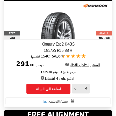
السنة
2025
1
ضمان لمدة
كوريا
الجنوبية
Kinergy Eco2 K435
185/65 R15 88 H
٤٫٥/5
(1540 تقييم)
291
السعر بالكامل للإطار
درهم
.00
درهم
.00
مجموعة من 4:
1,165
ادفع على 4 أقساط
اضافة الى السلة
يمكن التركيب:
غدا
FREE ALIGNMENT