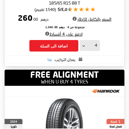
185/65 R15 88 T
٤٫٥/5
(1540 تقييم)
260
السعر بالكامل للإطار
درهم
.00
درهم
.00
مجموعة من 4:
1,040
ادفع على 4 أقساط
اضافة الى السلة
يمكن التركيب:
غدا
FREE ALIGNMENT
WHEN U BUY 4 TYRES
السنة
2024
1
ضمان لمدة
كوريا