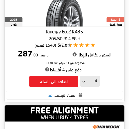
السنة
2025
1
ضمان لمدة
كوريا
الجنوبية
Kinergy Eco2 K435
205/60 R14 88 H
٤٫٥/5
(1540 تقييم)
287
السعر بالكامل للإطار
درهم
.00
درهم
.00
مجموعة من 4:
1,148
ادفع على 4 أقساط
اضافة الى السلة
يمكن التركيب:
غدا
FREE ALIGNMENT
WHEN U BUY 4 TYRES