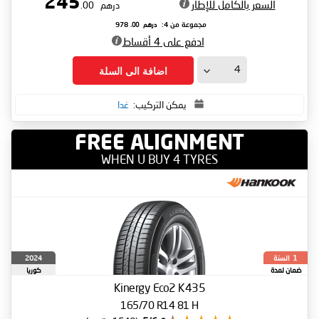
245
السعر بالكامل للإطار
درهم
.00
درهم
.00
مجموعة من 4:
978
ادفع على 4 أقساط
اضافة الى السلة
يمكن التركيب:
غدا
FREE ALIGNMENT
WHEN U BUY 4 TYRES
السنة
2024
1
ضمان لمدة
كوريا
الجنوبية
Kinergy Eco2 K435
165/70 R14 81 H