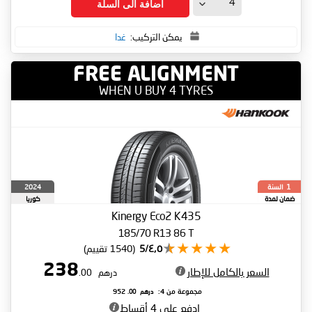
اضافة الى السلة
يمكن التركيب:
غدا
FREE ALIGNMENT
WHEN U BUY 4 TYRES
السنة
2024
1
ضمان لمدة
كوريا
الجنوبية
Kinergy Eco2 K435
185/70 R13 86 T
٤٫٥/5
(1540 تقييم)
238
السعر بالكامل للإطار
درهم
.00
درهم
.00
مجموعة من 4:
952
ادفع على 4 أقساط