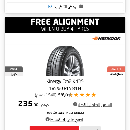
يمكن التركيب:
غدا
FREE ALIGNMENT
WHEN U BUY 4 TYRES
السنة
2024
1
ضمان لمدة
كوريا
الجنوبية
Kinergy Eco2 K435
185/60 R15 84 H
٤٫٥/5
(1540 تقييم)
235
السعر بالكامل للإطار
درهم
.00
درهم
.00
مجموعة من 4:
939
ادفع على 4 أقساط