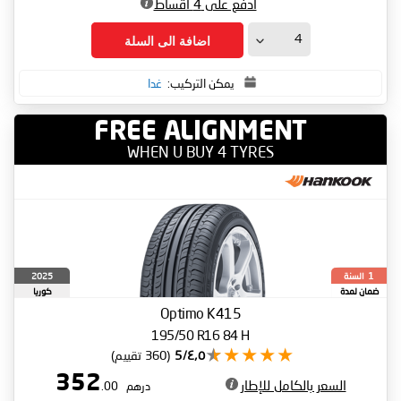
ادفع على 4 أقساط
اضافة الى السلة
يمكن التركيب:
غدا
FREE ALIGNMENT
WHEN U BUY 4 TYRES
السنة
2025
1
ضمان لمدة
كوريا
الجنوبية
Optimo K415
195/50 R16 84 H
٤٫٥/5
(360 تقييم)
352
السعر بالكامل للإطار
درهم
.00