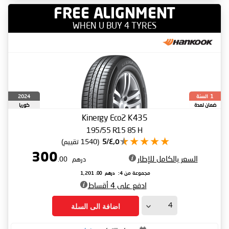
FREE ALIGNMENT
WHEN U BUY 4 TYRES
السنة
2024
1
ضمان لمدة
كوريا
الجنوبية
Kinergy Eco2 K435
195/55 R15 85 H
٤٫٥/5
(1540 تقييم)
300
السعر بالكامل للإطار
درهم
.00
درهم
.00
مجموعة من 4:
1,201
ادفع على 4 أقساط
اضافة الى السلة