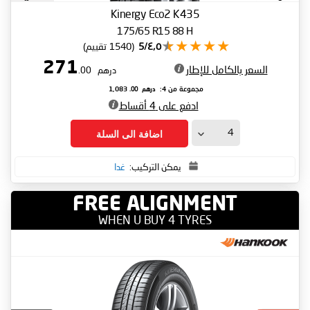
Kinergy Eco2 K435
175/65 R15 88 H
٤٫٥/5
(1540 تقييم)
271
السعر بالكامل للإطار
درهم
.00
درهم
.00
مجموعة من 4:
1,083
ادفع على 4 أقساط
اضافة الى السلة
يمكن التركيب:
غدا
FREE ALIGNMENT
WHEN U BUY 4 TYRES