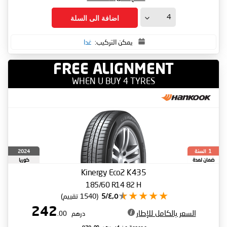
اضافة الى السلة
يمكن التركيب:
غدا
FREE ALIGNMENT
WHEN U BUY 4 TYRES
السنة
2024
1
ضمان لمدة
كوريا
الجنوبية
Kinergy Eco2 K435
185/60 R14 82 H
٤٫٥/5
(1540 تقييم)
242
السعر بالكامل للإطار
درهم
.00