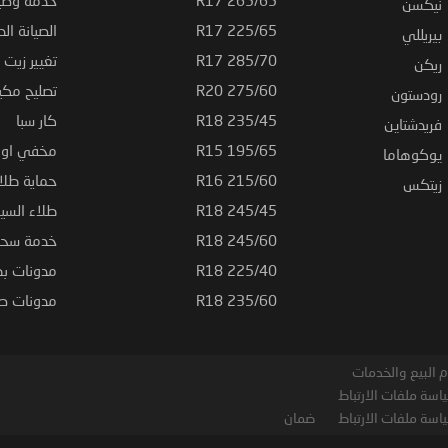
نيكسن
225/65 R17
الصيانة الد
بيريللي
285/70 R17
تغيير زيت ا
ريكن
275/60 R20
تصليح مكي
رودستون
235/45 R18
كار سبا
فريدشتاين
195/65 R15
مخفي او ت
يوكوهاما
215/60 R16
حماية طلاء
زيتكس
245/45 R18
طلاء السي
245/60 R18
خدمة سحب
225/40 R18
مدونات بط
235/60 R18
مدونات صيا
 البيع والخدمات
اسة ملفات الارتباط
اسة ملفات الارتباط
ضمان