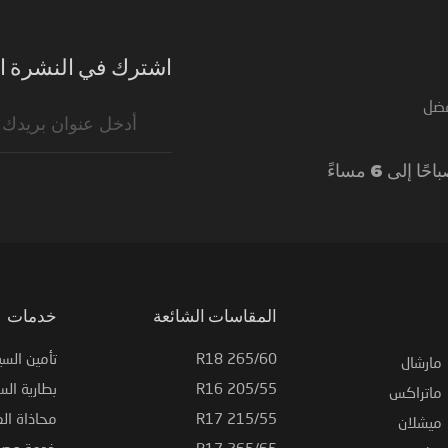
اشترك في النشرة ال
فضل
Sign
Up
for
Our
Newsletter:
المقاسات الشائعة
خدمات
265/60 R18
تأمين السي
مارشال
205/55 R16
بطارية السي
ماتراكس
215/55 R17
محاذاة ال
ميشلان
265/65 R17
خدمة وصيا