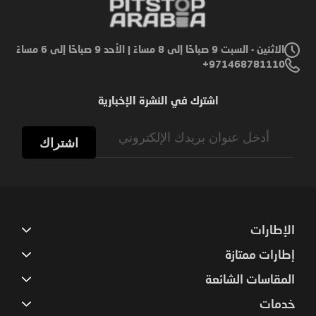
الاثنين - السبت 9 صباحًا إلى 8 مساءً | الأحد 9 صباحًا إلى 6 مساءً
971468781110+
اشترك في النشرة الإخبارية
Sign
Up
اشتراك
for
Our
Newsletter:
الإطارات
إطارات ممتازة
المقاسات الشائعة
خدمات