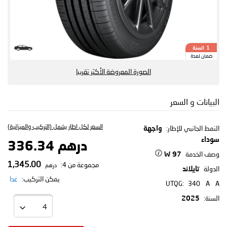
السنة
1
ضمان لمدة
الصورة المعروضة الأكثر تقريبا
البيانات و السعر
السعر لكل اطار يشمل (التركيب والميزانية)
النمط الجانبي للإطار:
واجهة
سوداء
درهم 336.34
وصف الخدمة
97 W
1,345.00
مجموعة من 4:
درهم
الدولة
تايلاند
يمكن التركيب:
غدا
UTQG:
340
A
A
السنة:
2025