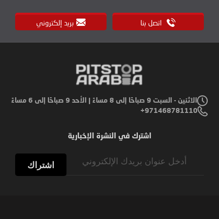
اتصل بنا
بريد إلكتروني
الاثنين - السبت 9 صباحًا إلى 8 مساءً | الأحد 9 صباحًا إلى 6 مساءً
971468781110+
اشترك في النشرة الإخبارية
Sign
Up
اشتراك
for
Our
Newsletter: