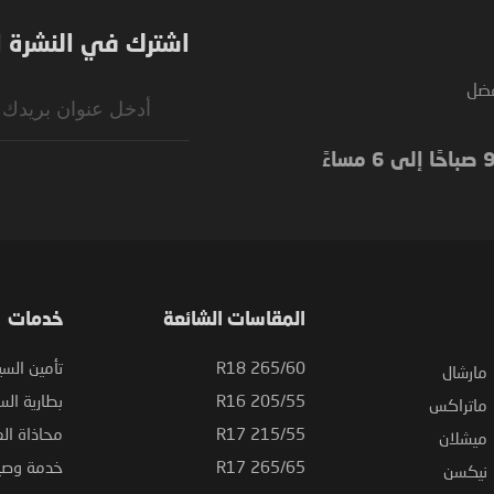
اشترك في النشرة ال
فضل
Sign
Up
for
Our
Newsletter:
المقاسات الشائعة
خدمات
265/60 R18
تأمين السي
مارشال
205/55 R16
بطارية السي
ماتراكس
215/55 R17
محاذاة ال
ميشلان
265/65 R17
خدمة وصيا
نيكسن