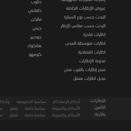
دنلوب
عروض الإطارات الخاصة
دافانتي
البحث حسب نوع السيارة
فالكن
البحث حسب مقاس الإطار
جيتي
اطارات فاخرة
جوديير
اطارات متوسطة المدى
هانكوك
اطارات اقتصادية
كومهو
مدونة الإطارات
متجر إطارات بالقرب مني
تبديل اطارات متنقل
الإطارات:
أحكام الإستخدام
سياسية الخصوصية
وأحكام
التأمين:
الأحكام والشروط
سياسة خاصة
تنصل
سي
بطارية:
الأحكام والشروط
سياسة خاصة
تنصل
سي