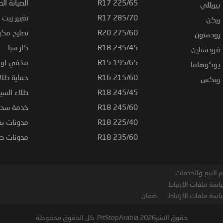
225/65 R17
الصيانة الد
بيريللي
285/70 R17
تغيير زيت ا
ريكن
275/60 R20
تصليح مكي
رودستون
235/45 R18
كار سبا
فريدشتاين
195/65 R15
مخفي او ت
يوكوهاما
215/60 R16
حماية طلاء
زيتكس
245/45 R18
طلاء السي
245/60 R18
خدمة سحب
225/40 R18
مدونات بط
235/60 R18
مدونات صيا
 البيع والخدمات
اسة ملفات الارتباط
اسة ملفات الارتباط
ضمان
حقوق النشر2026 PitStopArabia. كل الحقوق محفوظة