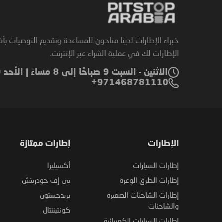
خبراء الإطارات لدينا متاحون للمساعدة وتقديم التوصيات بأ
الإطارات لك في عملية الشراء عبر الإنترنت.
الاثنين - السبت 9 صباحًا إلى 8 مساءً | الأحد 9 صباحًا إلى 6 مساءً
971468781110+
الإطارات
إطارات ممتازة
إطارات السيارات
أكسيليرا
إطارات الطرق الوعرة
بي إف جودريتش
إطارات الشاحنات الصغيرة
بريدجستون
والشاحنات
كونتيننتال
إطارات السيارات الكهربائية