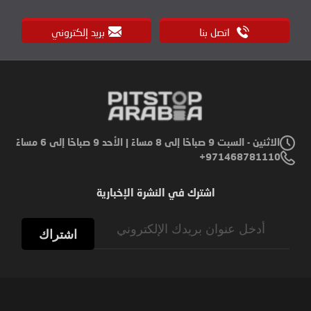
اتصل بنا
بريد إلكتروني
الاثنين - السبت 9 صباحًا إلى 8 مساءً | الأحد 9 صباحًا إلى 6 مساءً
971468781110+
اشترك في النشرة الإخبارية
Sign
Up
اشتراك
for
Our
Newsletter: