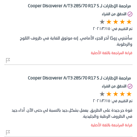
مراجعة الإطارات لـ Cooper Discoverer A/T3 285/70 R17 S
التحقق من الشراء
تم التقييم في:
١٥‏/٣‏/٢٠٢١
سأشتري زوجًا آخر للجزء الأمامي. إنه موثوق للغاية في ظروف الثلوج
والرطوبة.
قراءة المراجعة باللغة الأصلية
مراجعة الإطارات لـ Cooper Discoverer A/T3 285/70 R17 S
التحقق من الشراء
تم التقييم في:
١٥‏/٣‏/٢٠٢١
قوة جر جيدة على الطريق. يعمل بشكل جيد بالنسبة لي حتى الآن. أداء جيد
في الظروف الرطبة والجليدية.
قراءة المراجعة باللغة الأصلية