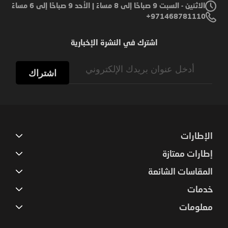
الاثنين - السبت 9 صباحًا إلى 8 مساءً | الأحد 9 صباحًا إلى 6 مساءً
971468781110+
اشترك في النشرة الإخبارية
Sign
Up
اشتراك
for
Our
Newsletter:
الإطارات
إطارات ممتازة
المقاسات الشائعة
خدمات
معلومات