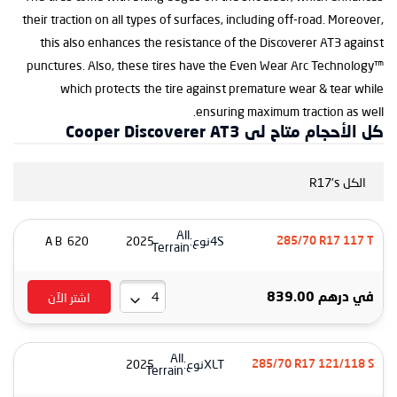
their traction on all types of surfaces, including off-road. Moreover,
this also enhances the resistance of the Discoverer AT3 against
punctures. Also, these tires have the Even Wear Arc Technology™
which protects the tire against premature wear & tear while
ensuring maximum traction as well.
كل الأحجام متاح لى Cooper Discoverer AT3
الكل R17's
All
4S
نوع:
620 A B
2025
285/70 R17 117 T
Terrain
اشتر الآن
في
درهم 839.00
All
XLT
نوع:
2025
285/70 R17 121/118 S
Terrain