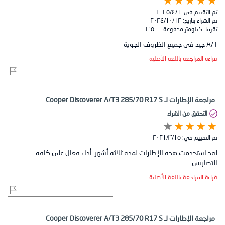
تم التقييم في:
١‏/٤‏/٢٠٢٥
تم الشراء بتاريخ:
١٢‏/١٠‏/٢٠٢٤
تقريبا. كيلومتر مدفوعة:
٢٬٥٠٠
A/T جيد في جميع الظروف الجوية
قراءة المراجعة باللغة الأصلية
مراجعة الإطارات لـ Cooper Discoverer A/T3 285/70 R17 S
التحقق من الشراء
تم التقييم في:
١٥‏/٣‏/٢٠٢١
لقد استخدمت هذه الإطارات لمدة ثلاثة أشهر. أداء فعال على كافة
التضاريس.
قراءة المراجعة باللغة الأصلية
مراجعة الإطارات لـ Cooper Discoverer A/T3 285/70 R17 S