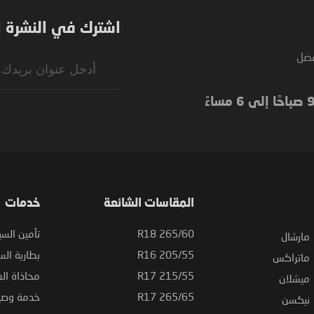
اشترك في النشرة ال
فضل
Sign
Up
for
Our
Newsletter:
المقاسات الشائعة
خدمات
265/60 R18
تأمين السي
مارشال
205/55 R16
بطارية السي
ماتراكس
215/55 R17
محاذاة ال
ميشلان
265/65 R17
خدمة وصيا
نيكسن