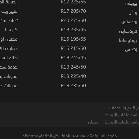
225/65 R17
الصيانة الد
بيريللي
285/70 R17
تغيير زيت ا
ريكن
275/60 R20
تصليح مكي
رودستون
235/45 R18
كار سبا
فريدشتاين
195/65 R15
مخفي او ت
يوكوهاما
215/60 R16
حماية طلاء
زيتكس
245/45 R18
طلاء السي
245/60 R18
خدمة سحب
225/40 R18
مدونات بط
235/60 R18
مدونات صيا
 البيع والخدمات
اسة ملفات الارتباط
اسة ملفات الارتباط
ضمان
حقوق النشر2026 PitStopArabia. كل الحقوق محفوظة