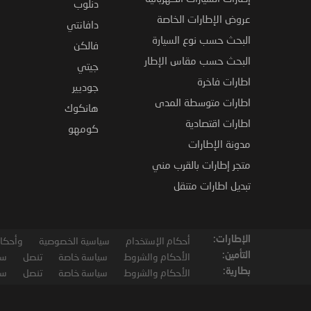
دنلوب
عروض الإطارات الخاصة
دافانتي
البحث حسب نوع السيارة
فالكن
البحث حسب مقاس الإطار
جيتي
اطارات فاخرة
جوديير
اطارات متوسطة المدى
هانكوك
اطارات اقتصادية
كومهو
مدونة الإطارات
متجر إطارات بالقرب مني
تبديل اطارات متنقل
الإطارات:
أحكام الإستخدام
سياسية الخصوصية
وأحكام
التأمين:
الأحكام والشروط
سياسة خاصة
تنصل
سي
بطارية:
الأحكام والشروط
سياسة خاصة
تنصل
سي