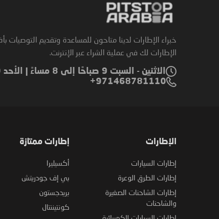
خبراء الإطارات لدينا متاحون للمساعدة وتقديم التوصيات بأ
الإطارات لك في عملية الشراء عبر الإنترنت.
الاثنين - السبت 9 صباحًا إلى 8 مساءً | الأحد 9 صباحًا إلى 6 مساءً
971468781110+
الإطارات
إطارات ممتازة
إطارات السيارات
أكسيليرا
إطارات الطرق الوعرة
بي إف جودريتش
إطارات الشاحنات الصغيرة
بريدجستون
والشاحنات
كونتيننتال
إطارات السيارات الكهربائية