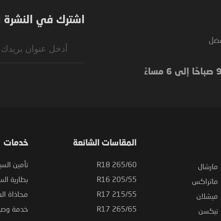
اشترك في النشرة ال
فضل
Sign
Up
for
Our
Newsletter:
المقاسات الشائعة
خدمات
265/60 R18
تأمين السي
مارشال
205/55 R16
بطارية السي
ماتراكس
215/55 R17
محاذاة ال
ميشلان
265/65 R17
خدمة وصيا
نيكسن