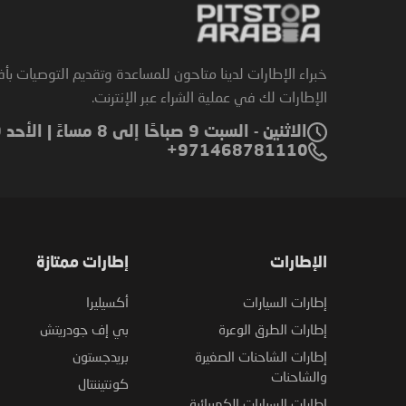
خبراء الإطارات لدينا متاحون للمساعدة وتقديم التوصيات بأ
الإطارات لك في عملية الشراء عبر الإنترنت.
الاثنين - السبت 9 صباحًا إلى 8 مساءً | الأحد 9 صباحًا إلى 6 مساءً
971468781110+
الإطارات
إطارات ممتازة
إطارات السيارات
أكسيليرا
إطارات الطرق الوعرة
بي إف جودريتش
إطارات الشاحنات الصغيرة
بريدجستون
والشاحنات
كونتيننتال
إطارات السيارات الكهربائية