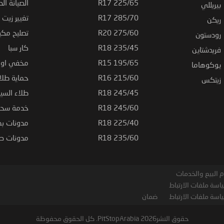
225/65 R17
الصيانة الد
بيريللي
285/70 R17
تغيير زيت ا
ريكن
275/60 R20
تصليح مكي
رودستون
235/45 R18
كار سبا
فريدشتاين
195/65 R15
مخفي او ت
يوكوهاما
215/60 R16
حماية طلاء
زيتكس
245/45 R18
طلاء السي
245/60 R18
خدمة سحب
225/40 R18
مدونات بط
235/60 R18
مدونات صيا
 البيع والخدمات
اسة ملفات الارتباط
اسة ملفات الارتباط
ضمان
حقوق النشر2026 PitStopArabia. كل الحقوق محفوظة