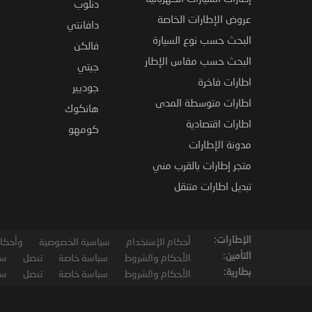
دنلوب
عروض الإطارات الخاصة
دافانتي
البحث حسب نوع السيارة
فالكن
البحث حسب مقاس الإطار
جيتي
اطارات فاخرة
جوديير
اطارات متوسطة المدى
هانكوك
اطارات اقتصادية
كومهو
مدونة الإطارات
متجر إطارات بالقرب مني
تبديل اطارات متنقل
الإطارات:
أحكام الإستخدام
سياسية الخصوصية
وأحكام
التأمين:
الأحكام والشروط
سياسة خاصة
تنصل
سي
بطارية:
الأحكام والشروط
سياسة خاصة
تنصل
سي