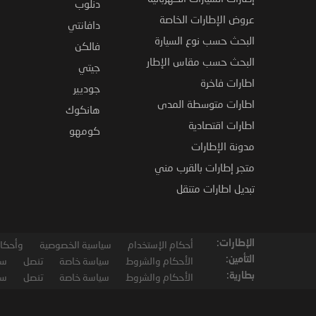
دنلوب
عروض الإطارات الخاصة
دافانتي
البحث حسب نوع السيارة
فالكن
البحث حسب مقاس الإطار
جيتي
اطارات فاخرة
جوديير
اطارات متوسطة المدى
هانكوك
اطارات اقتصادية
كومهو
مدونة الإطارات
متجر إطارات بالقرب مني
تبديل اطارات متنقل
الإطارات:
أحكام الإستخدام
سياسية الخصوصية
وأحكام
التأمين:
الأحكام والشروط
سياسة خاصة
تنصل
سي
بطارية:
الأحكام والشروط
سياسة خاصة
تنصل
سي