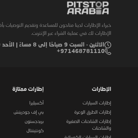
خبراء الإطارات لدينا متاحون للمساعدة وتقديم التوصيات بأ
الإطارات لك في عملية الشراء عبر الإنترنت.
الاثنين - السبت 9 صباحًا إلى 8 مساءً | الأحد 9 صباحًا إلى 6 مساءً
971468781110+
الإطارات
إطارات ممتازة
إطارات السيارات
أكسيليرا
إطارات الطرق الوعرة
بي إف جودريتش
إطارات الشاحنات الصغيرة
بريدجستون
والشاحنات
كونتيننتال
إطارات السيارات الكهربائية