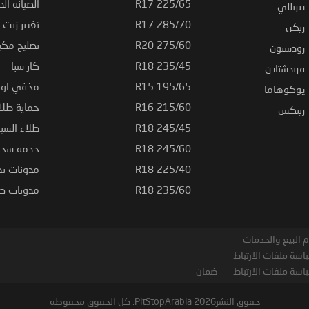
225/65 R17
الصيانة الد
بيريللي
285/70 R17
تغيير زيت ا
ريكن
275/60 R20
تصليح مكي
رودستون
235/45 R18
كار سبا
فريدشتاين
195/65 R15
مخفي او ت
يوكوهاما
215/60 R16
حماية طلاء
زيتكس
245/45 R18
طلاء السي
245/60 R18
خدمة سحب
225/40 R18
مدونات بط
235/60 R18
مدونات صيا
 البيع والخدمات
اسة ملفات الارتباط
اسة ملفات الارتباط
ضمان
حقوق النشر2026 PitStopArabia. كل الحقوق محفوظة