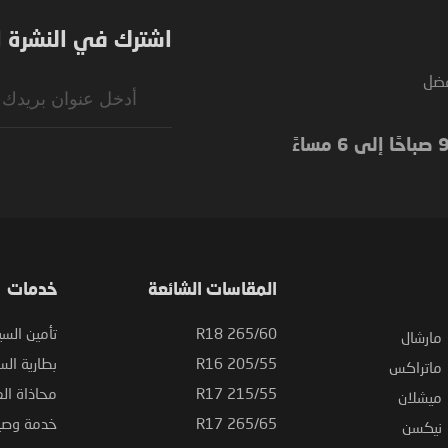
اشترك في النشرة ال
فضل
Sign
Up
for
Our
Newsletter:
المقاسات الشائعة
خدمات
265/60 R18
تأمين السي
مارشال
205/55 R16
بطارية السي
ماتراكس
215/55 R17
محاذاة ال
ميشلان
265/65 R17
خدمة وصيا
نيكسن