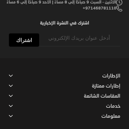
الاثنين - السبت 9 صباحًا إلى 8 مساءً | الأحد 9 صباحًا إلى 6 مساءً
971468781110+
اشترك في النشرة الإخبارية
Sign
Up
اشتراك
for
Our
Newsletter:
الإطارات
إطارات ممتازة
المقاسات الشائعة
خدمات
معلومات