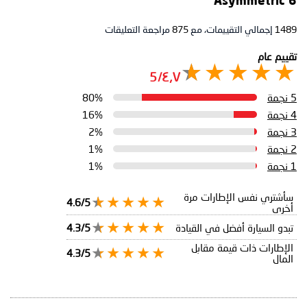
Asymmetric 6
1489
إجمالي التقييمات، مع
875
مراجعة التعليقات
تقييم عام
٤٫٧/5
5 نجمة
80%
4 نجمة
16%
3 نجمة
2%
2 نجمة
1%
1 نجمة
1%
سأشتري نفس الإطارات مرة
4.6/5
أخرى
تبدو السيارة أفضل في القيادة
4.3/5
الإطارات ذات قيمة مقابل
4.3/5
المال