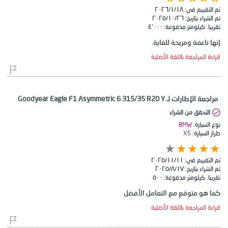
تم التقييم في:
١٨‏/١‏/٢٠٢٦
تم الشراء بتاريخ:
٢٦‏/١٠‏/٢٠٢٥
تقريبا. كيلومتر مدفوعة:
٤٬٠٠٠
إنها ناعمة ومريحة للغاية.
قراءة المراجعة باللغة الأصلية
مراجعة الإطارات لـ Goodyear Eagle F1 Asymmetric 6 315/35 R20 Y
التحقق من الشراء
نوع السيارة:
BMW
طراز السيارة:
X5
تم التقييم في:
١١‏/١١‏/٢٠٢٥
تم الشراء بتاريخ:
١٧‏/٨‏/٢٠٢٥
تقريبا. كيلومتر مدفوعة:
٥٠٠
كما هو متوقع مع التعامل الأفضل
قراءة المراجعة باللغة الأصلية