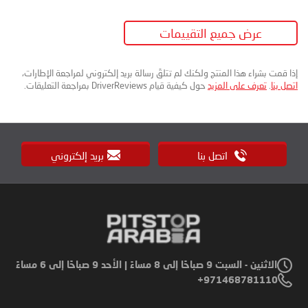
عرض جميع التقييمات
إذا قمت بشراء هذا المنتج ولكنك لم تتلقَ رسالة بريد إلكتروني لمراجعة الإطارات،
اتصل بنا
.
تعرف على المزيد
حول كيفية قيام DriverReviews بمراجعة التعليقات.
اتصل بنا
بريد إلكتروني
الاثنين - السبت 9 صباحًا إلى 8 مساءً | الأحد 9 صباحًا إلى 6 مساءً
971468781110+