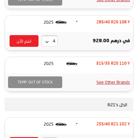
*
2025
285/40 R20 108 Y
اشتر الآن
في
درهم 928.00
2025
315/35 R20 110 Y
See Other Brands
TEMP. OUT OF STOCK
الكل R21's
*
2025
255/40 R21 102 Y