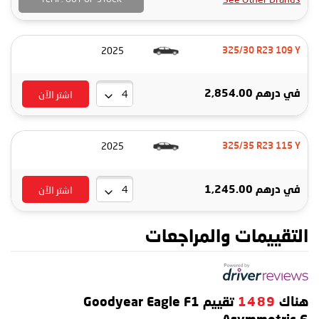
2025
325/30 R23 109 Y
اشتر الآن
في
درهم 2,854.00
2025
325/35 R23 115 Y
اشتر الآن
في
درهم 1,245.00
التقييمات والمراجعات
هناك
1489
تقييم Goodyear Eagle F1