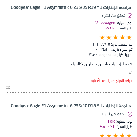
مراجعة الإطارات لـ Goodyear Eagle F1 Asymmetric 6 235/35 R19 Y
التحقق من الشراء
نوع السيارة:
Volkswagen
طراز السيارة:
Golf R
تم التقييم في:
١٥‏/٧‏/٢٠٢٦
تم الشراء بتاريخ:
٢٢‏/٤‏/٢٠٢٦
تقريبا. كيلومتر مدفوعة:
٤٬٥٠٠
هذه الإطارات تلتصق بالطريق كالغراء
​ D
قراءة المراجعة باللغة الأصلية
مراجعة الإطارات لـ Goodyear Eagle F1 Asymmetric 6 235/40 R18 Y
التحقق من الشراء
نوع السيارة:
Ford
طراز السيارة:
Focus ST