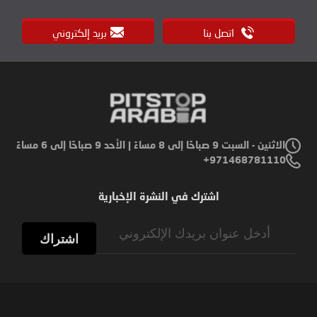
اتصل بنا
بريد إلكتروني
الاثنين - السبت 9 صباحًا إلى 8 مساءً | الأحد 9 صباحًا إلى 6 مساءً
971468781110+
اشترك في النشرة الإخبارية
Sign
Up
اشتراك
for
Our
Newsletter: