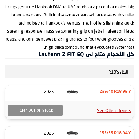
brings genuine Hankook DNA to UAE roads at a price that makes big
brands nervous. Built in the same advanced factories with similar
technology to Hankook’s Ventus line, it offers lightning-quick
steering response, massive cornering grip on Jebel Hafeet or Hatta
roads, and confident wet braking thanks to four wide grooves and a
high-silica compound that evacuates water fast.
كل الأحجام متاح لى Laufenn Z FIT EQ
الكل R18's
2025
235/40 R18 95 Y
See Other Brands
TEMP. OUT OF STOCK
2025
255/35 R18 94 Y