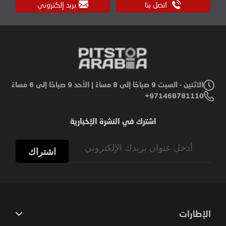
اتصل بنا
بريد إلكتروني
الاثنين - السبت 9 صباحًا إلى 8 مساءً | الأحد 9 صباحًا إلى 6 مساءً
971468781110+
اشترك في النشرة الإخبارية
Sign
Up
اشتراك
for
Our
Newsletter:
الإطارات