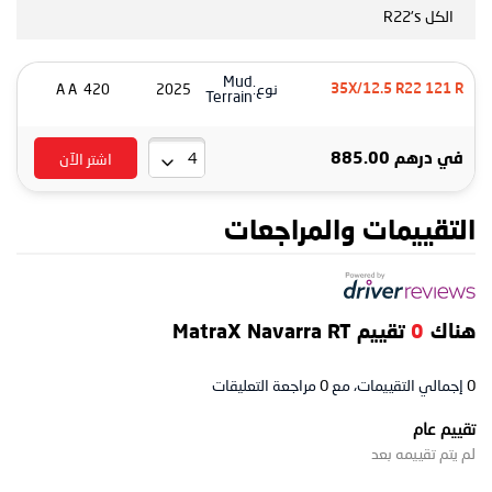
الكل R22's
Mud
نوع:
420 A A
2025
35X/12.5 R22 121 R
Terrain
اشتر الآن
في
درهم 885.00
التقييمات والمراجعات
هناك
0
تقييم MatraX Navarra RT
0
إجمالي التقييمات، مع
0
مراجعة التعليقات
تقييم عام
لم يتم تقييمه بعد