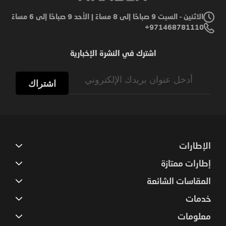
الاثنين - السبت 9 صباحًا إلى 8 مساءً | الأحد 9 صباحًا إلى 6 مساءً
971468781110+
اشترك في النشرة الإخبارية
Sign
Up
اشتراك
for
Our
Newsletter:
الإطارات
إطارات ممتازة
المقاسات الشائعة
خدمات
معلومات