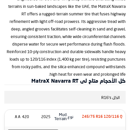
terrains in sun-baked landscapes like the UAE, the MatraX Navarra
RT offers a rugged-terrain summer tire that fuses highway
refinement with light off-road prowess. Its aggressive tread with
deep, angled grooves facilitates self-cleaning in sand and gravel,
ensuring consistent traction, while wide circumferential channels
disperse water for secure wet performance during flash floods.
Reinforced 10-ply construction and durable sidewalls handle heavy
loads up to 120/116 index (1,400 kg per tire), resisting punctures
from rocky paths, and the silica-enhanced compound withstands
high heat for even wear and prolonged life.
كل الأحجام متاح لى MatraX Navarra RT
الكل R16's
Mud
نوع:
420 A A
2025
245/75 R16 120/116 Q
Terrain