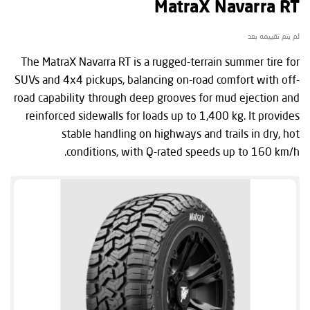
MatraX Navarra RT
لم يتم تقييمه بعد
The MatraX Navarra RT is a rugged-terrain summer tire for
SUVs and 4x4 pickups, balancing on-road comfort with off-
road capability through deep grooves for mud ejection and
reinforced sidewalls for loads up to 1,400 kg. It provides
stable handling on highways and trails in dry, hot
conditions, with Q-rated speeds up to 160 km/h.