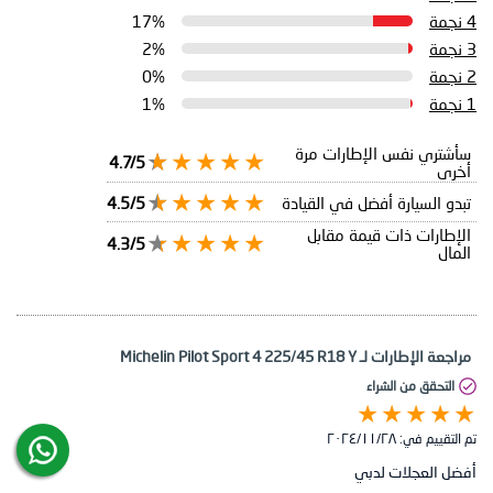
17%
4 نجمة
2%
3 نجمة
0%
2 نجمة
1%
1 نجمة
سأشتري نفس الإطارات مرة
4.7/5
أخرى
4.5/5
تبدو السيارة أفضل في القيادة
الإطارات ذات قيمة مقابل
4.3/5
المال
مراجعة الإطارات لـ Michelin Pilot Sport 4 225/45 R18 Y
التحقق من الشراء
٢٨‏/١١‏/٢٠٢٤
تم التقييم في:
أفضل العجلات لدبي