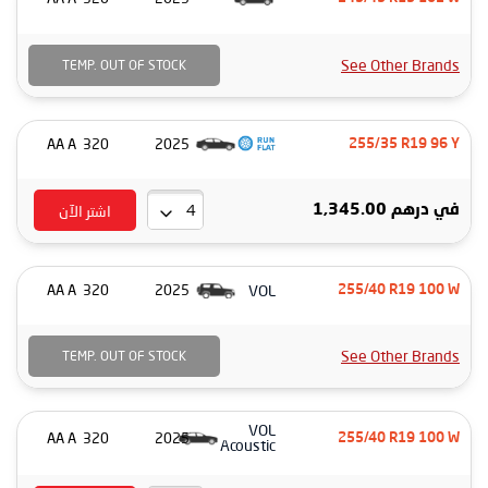
See Other Brands
TEMP. OUT OF STOCK
320 AA A
2025
255/35 R19 96 Y
اشتر الآن
درهم 1,345.00
في
VOL
320 AA A
2025
255/40 R19 100 W
See Other Brands
TEMP. OUT OF STOCK
VOL
320 AA A
2025
255/40 R19 100 W
Acoustic