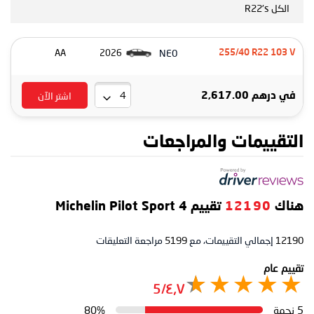
الكل R22's
NE0
AA
2026
255/40 R22 103 V
اشتر الآن
درهم 2,617.00
في
التقييمات والمراجعات
تقييم Michelin Pilot Sport 4
12190
هناك
مراجعة التعليقات
5199
إجمالي التقييمات، مع
12190
تقييم عام
٤٫٧/5
80%
5 نجمة