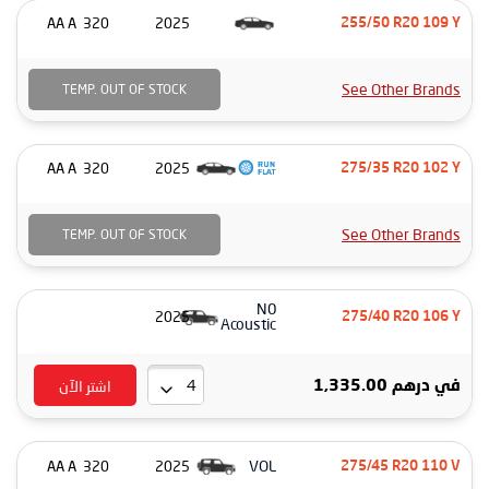
320 AA A
2025
255/50 R20 109 Y
See Other Brands
TEMP. OUT OF STOCK
320 AA A
2025
275/35 R20 102 Y
See Other Brands
TEMP. OUT OF STOCK
N0
2025
275/40 R20 106 Y
Acoustic
اشتر الآن
درهم 1,335.00
في
VOL
320 AA A
2025
275/45 R20 110 V