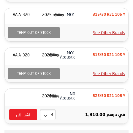
MO1
320 AA A
2025
315/30 R21 105 Y
See Other Brands
TEMP. OUT OF STOCK
MO1
320 AA A
2025
315/30 R21 105 Y
Acoustic
See Other Brands
TEMP. OUT OF STOCK
N0
2025
325/30 R21 108 Y
Acoustic
اشتر الآن
درهم 1,910.00
في