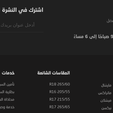
اشترك في النشرة ال
فضل
Sign
Up
for
Our
Newsletter:
المقاسات الشائعة
خدمات
265/60 R18
تأمين السي
مارشال
205/55 R16
بطارية السي
ماتراكس
215/55 R17
محاذاة ال
ميشلان
265/65 R17
خدمة وصيا
نيكسن