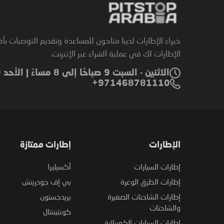
خبراء الإطارات لدينا متاحون للمساعدة وتقديم التوصيات بأ
الإطارات لك في عملية الشراء عبر الإنترنت.
الاثنين - السبت 9 صباحًا إلى 8 مساءً | الأحد 9 صباحًا إلى 6 مساءً
971468781110+
الإطارات
إطارات ممتازة
إطارات السيارات
أكسيليرا
إطارات الطرق الوعرة
بي إف جودريتش
إطارات الشاحنات الصغيرة
بريدجستون
والشاحنات
كونتيننتال
إطارات السيارات الكهربائية