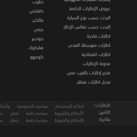
دنلوب
عروض الإطارات الخاصة
دافانتي
البحث حسب نوع السيارة
فالكن
البحث حسب مقاس الإطار
جيتي
اطارات فاخرة
جوديير
اطارات متوسطة المدى
هانكوك
اطارات اقتصادية
كومهو
مدونة الإطارات
متجر إطارات بالقرب مني
تبديل اطارات متنقل
الإطارات:
أحكام الإستخدام
سياسية الخصوصية
وأحكام
التأمين:
الأحكام والشروط
سياسة خاصة
تنصل
سي
بطارية:
الأحكام والشروط
سياسة خاصة
تنصل
سي