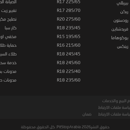
225/65 R17
الصيانة الد
بيريللي
285/70 R17
تغيير زيت ا
ريكن
275/60 R20
تصليح مكي
رودستون
235/45 R18
كار سبا
فريدشتاين
195/65 R15
مخفي او ت
يوكوهاما
215/60 R16
حماية طلاء
زيتكس
245/45 R18
طلاء السي
245/60 R18
خدمة سحب
225/40 R18
مدونات بط
235/60 R18
مدونات صيا
 البيع والخدمات
اسة ملفات الارتباط
اسة ملفات الارتباط
ضمان
حقوق النشر2026 PitStopArabia. كل الحقوق محفوظة