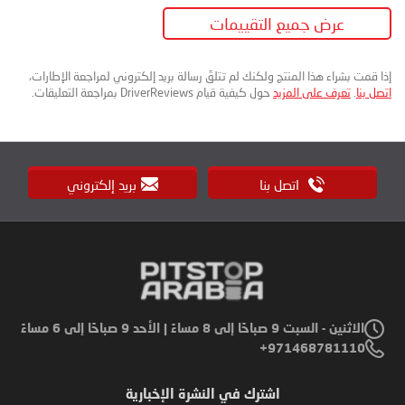
عرض جميع التقييمات
إذا قمت بشراء هذا المنتج ولكنك لم تتلقَ رسالة بريد إلكتروني لمراجعة الإطارات،
اتصل بنا
.
تعرف على المزيد
حول كيفية قيام DriverReviews بمراجعة التعليقات.
اتصل بنا
بريد إلكتروني
الاثنين - السبت 9 صباحًا إلى 8 مساءً | الأحد 9 صباحًا إلى 6 مساءً
971468781110+
اشترك في النشرة الإخبارية