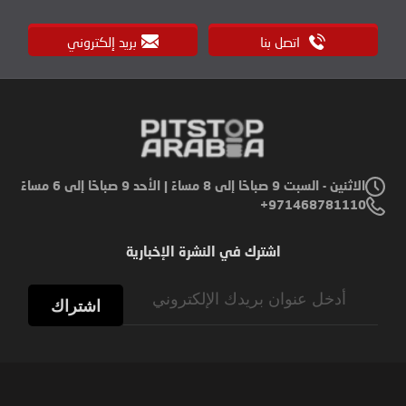
اتصل بنا
بريد إلكتروني
الاثنين - السبت 9 صباحًا إلى 8 مساءً | الأحد 9 صباحًا إلى 6 مساءً
971468781110+
اشترك في النشرة الإخبارية
Sign
Up
اشتراك
for
Our
Newsletter: