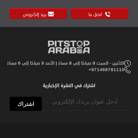
اتصل بنا
بريد إلكتروني
الاثنين - السبت 9 صباحًا إلى 8 مساءً | الأحد 9 صباحًا إلى 6 مساءً
971468781110+
اشترك في النشرة الإخبارية
Sign
Up
اشتراك
for
Our
Newsletter: