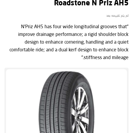
Roadstone N Priz AH5
لم يتم تقييمه بعد
"N'Priz AH5 has four wide longitudinal grooves that
improve drainage performance; a rigid shoulder block
design to enhance cornering, handling and a quiet
comfortable ride; and a dual kerf design to enhance block
stiffness and mileage."