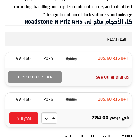
cornering, handling and a quiet comfortable ride; and a dual kerf
design to enhance block stiffness and mileage."
كل الأحجام متاح لى Roadstone N Priz AH5
الكل R15's
460 A A
2025
185/60 R15 84 T
See Other Brands
TEMP. OUT OF STOCK
460 A A
2026
185/60 R15 84 T
اشتر الآن
في
درهم 284.00