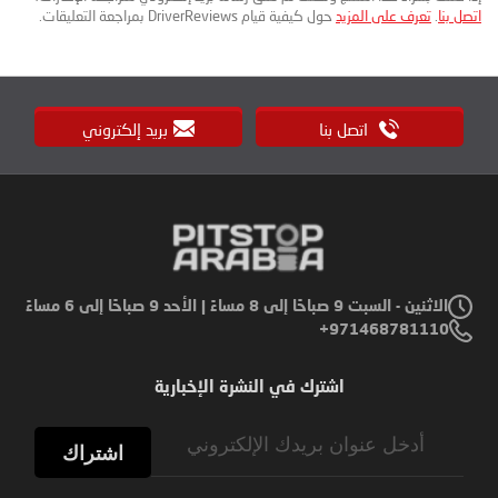
اتصل بنا
.
تعرف على المزيد
حول كيفية قيام DriverReviews بمراجعة التعليقات.
اتصل بنا
بريد إلكتروني
الاثنين - السبت 9 صباحًا إلى 8 مساءً | الأحد 9 صباحًا إلى 6 مساءً
971468781110+
اشترك في النشرة الإخبارية
Sign
Up
اشتراك
for
Our
Newsletter: