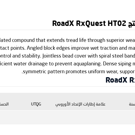
Road
ted compound that extends tread life through superior wear 
ntact points. Angled block edges improve wet traction and ma
trol and stability. Jointless bead cover with spiral steel band
ficient water drainage to prevent aquaplaning. Dense siping m
symmetric pattern promotes uniform wear, supporti
سنة
علامة إطارات الإتحاد الأوروبي
UTQG
الحسا