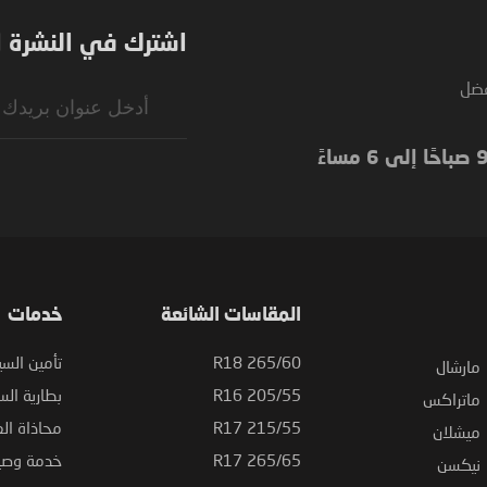
اشترك في النشرة ال
فضل
Sign
Up
for
Our
Newsletter:
المقاسات الشائعة
خدمات
265/60 R18
تأمين السي
مارشال
205/55 R16
بطارية السي
ماتراكس
215/55 R17
محاذاة ال
ميشلان
265/65 R17
خدمة وصيا
نيكسن