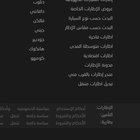
دنلوب
عروض الإطارات الخاصة
دافانتي
البحث حسب نوع السيارة
فالكن
البحث حسب مقاس الإطار
جيتي
اطارات فاخرة
جوديير
اطارات متوسطة المدى
هانكوك
اطارات اقتصادية
كومهو
مدونة الإطارات
متجر إطارات بالقرب مني
تبديل اطارات متنقل
الإطارات:
أحكام الإستخدام
سياسية الخصوصية
وأحكام
التأمين:
الأحكام والشروط
سياسة خاصة
تنصل
سي
بطارية:
الأحكام والشروط
سياسة خاصة
تنصل
سي