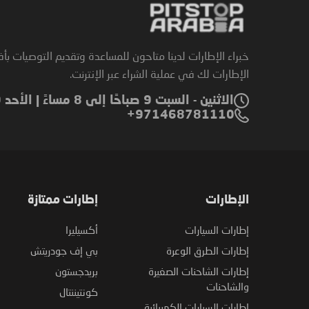
خبراء الإطارات لدينا متاحون للمساعدة وتقديم التوصيات بأ
الإطارات لك في عملية الشراء عبر الإنترنت.
الاثنين - السبت 9 صباحًا إلى 8 مساءً | الأحد 9 صباحًا إلى 6 مساءً
971468781110+
الإطارات
إطارات ممتازة
إطارات السيارات
أكسيليرا
إطارات الطرق الوعرة
بي إف جودريتش
إطارات الشاحنات الصغيرة
بريدجستون
والشاحنات
كونتيننتال
إطارات السيارات الكهربائية