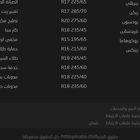
225/65 R17
الصيانة الد
بيريللي
285/70 R17
تغيير زيت ا
ريكن
275/60 R20
تصليح مكي
رودستون
235/45 R18
كار سبا
فريدشتاين
195/65 R15
مخفي او ت
يوكوهاما
215/60 R16
حماية طلاء
زيتكس
245/45 R18
طلاء السي
245/60 R18
خدمة سحب
225/40 R18
مدونات بط
235/60 R18
مدونات صيا
 البيع والخدمات
اسة ملفات الارتباط
اسة ملفات الارتباط
ضمان
حقوق النشر2026 PitStopArabia. كل الحقوق محفوظة