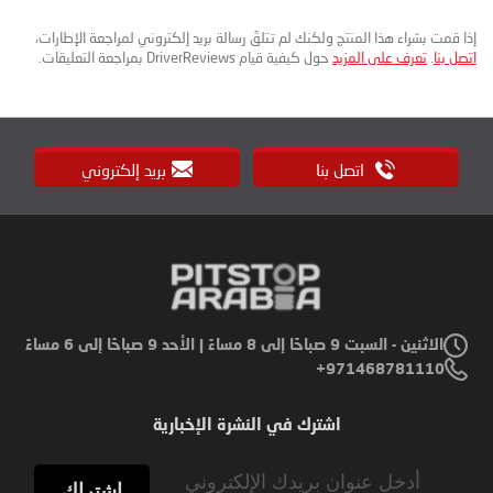
إذا قمت بشراء هذا المنتج ولكنك لم تتلقَ رسالة بريد إلكتروني لمراجعة الإطارات،
اتصل بنا
.
تعرف على المزيد
حول كيفية قيام DriverReviews بمراجعة التعليقات.
اتصل بنا
بريد إلكتروني
الاثنين - السبت 9 صباحًا إلى 8 مساءً | الأحد 9 صباحًا إلى 6 مساءً
971468781110+
اشترك في النشرة الإخبارية
Sign
Up
اشتراك