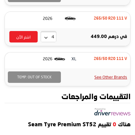
2026
265/50 R20 111 V
اشتر الآن
في
درهم 449.00
XL
2026
265/50 R20 111 V
See Other Brands
TEMP. OUT OF STOCK
التقييمات والمراجعات
هناك
0
تقييم Seam Tyre Premium ST52