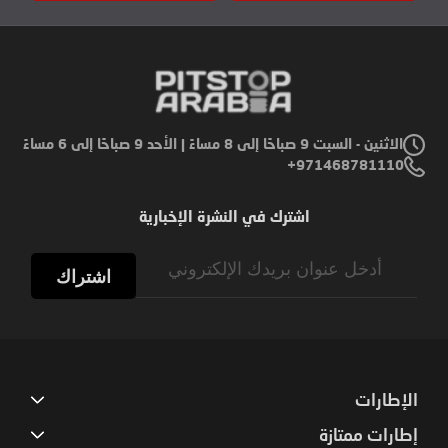
الاثنين - السبت 9 صباحًا إلى 8 مساءً | الأحد 9 صباحًا إلى 6 مساءً
971468781110+
اشترك في النشرة الإخبارية
Sign
Up
اشتراك
for
Our
Newsletter:
الإطارات
إطارات ممتازة